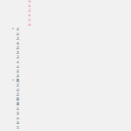
ッ
ト
フ
ォ
ー
ム
イ
ン
フ
ォ
グ
ラ
フ
ィ
ッ
ク
ス
東
ア
ジ
ア
投
資
ト
ラ
ッ
カ
ー