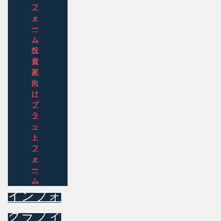
フ
ォ
ー
ム
投
資
家
向
け
プ
ラ
ッ
ト
フ
ォ
ー
ム
インフォ
グラフィ