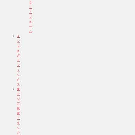
ラ
ッ
ト
フ
ォ
ー
ム
イ
ン
フ
ォ
グ
ラ
フ
ィ
ッ
ク
ス
東
ア
ジ
ア
投
資
ト
ラ
ッ
カ