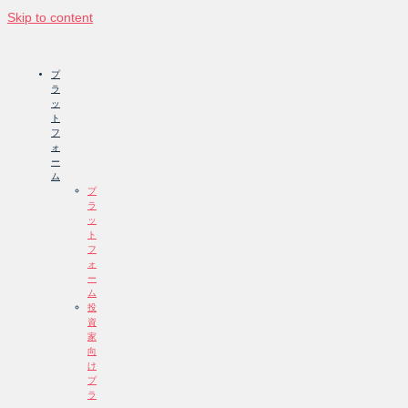
Skip to content
プ
ラ
ッ
ト
フ
ォ
ー
ム
プ
ラ
ッ
ト
フ
ォ
ー
ム
投
資
家
向
け
プ
ラ