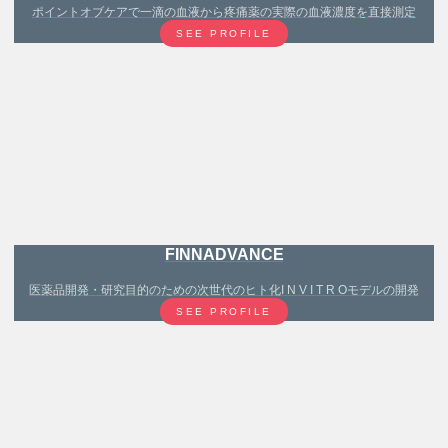
ポイントオブケアで一滴の血液から疼痛薬の実際の血液濃度を直接測定
SEE PROFILE
FINNADVANCE
医薬品開発・研究目的のための次世代のヒト化I N V I T R Oモデルの開発
SEE PROFILE