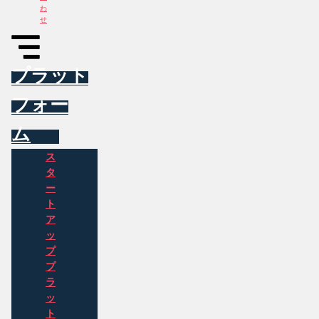
わ
せ
プラット
フォー
ム
ス
タ
ー
ト
ア
ッ
プ
プ
ラ
ッ
ト