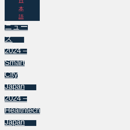
日
本
語
ニュー
ス
2024 –
Smart
City
Japan
2024 –
Healthtech
Japan