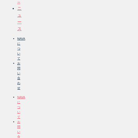
ー
ニ
ュ
ー
ス
NAVA
に
つ
い
て
お
問
い
合
わ
せ
NAVA
に
つ
い
て
お
問
い
合