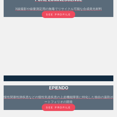
X線撮影や線量測定用の無毒でリサイクル可能な合成発光材料
SEE PROFILE
EPIENDO
慢性閉塞性肺疾患などの慢性気道疾患の上皮機能障害に特化した独自の薬剤ポ
ートフォリオの開発
SEE PROFILE