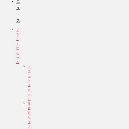
ニ
ュ
ー
ス
プ
ラ
ッ
ト
フ
ォ
ー
ム
プ
ラ
ッ
ト
フ
ォ
ー
ム
投
資
家
向
け
プ