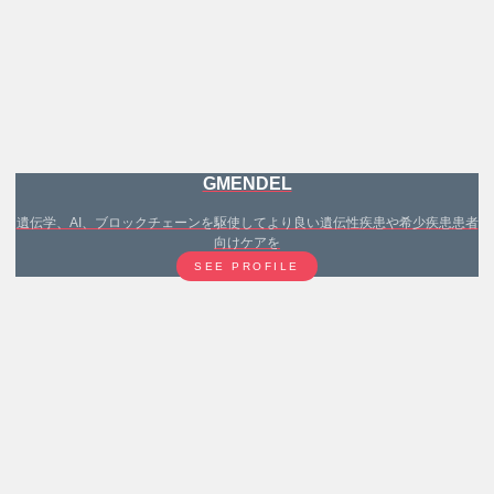
GMENDEL
遺伝学、AI、ブロックチェーンを駆使してより良い遺伝性疾患や希少疾患患者
向けケアを
SEE PROFILE