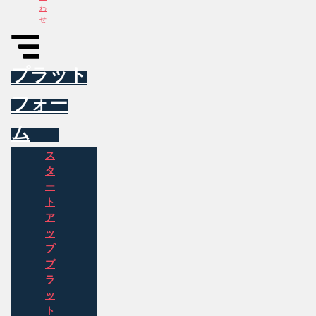
わ
せ
プラット
フォー
ム
ス
タ
ー
ト
ア
ッ
プ
プ
ラ
ッ
ト