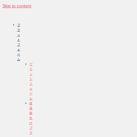
Skip to content
プ
ラ
ッ
ト
フ
ォ
ー
ム
プ
ラ
ッ
ト
フ
ォ
ー
ム
投
資
家
向
け
プ
ラ