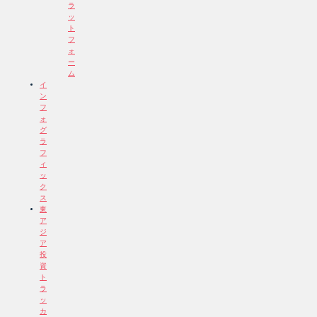
ラ
ッ
ト
フ
ォ
ー
ム
イ
ン
フ
ォ
グ
ラ
フ
ィ
ッ
ク
ス
東
ア
ジ
ア
投
資
ト
ラ
ッ
カ