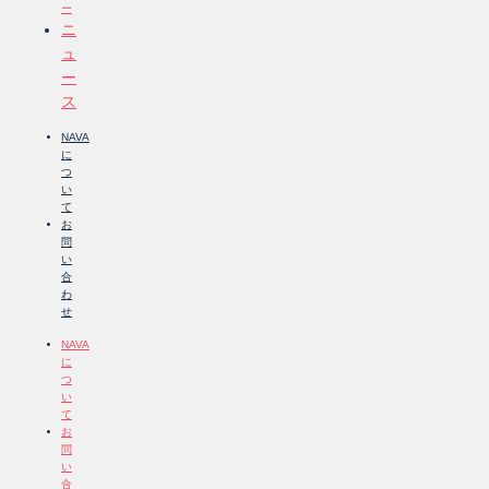
ー
ニ
ュ
ー
ス
NAVA
に
つ
い
て
お
問
い
合
わ
せ
NAVA
に
つ
い
て
お
問
い
合