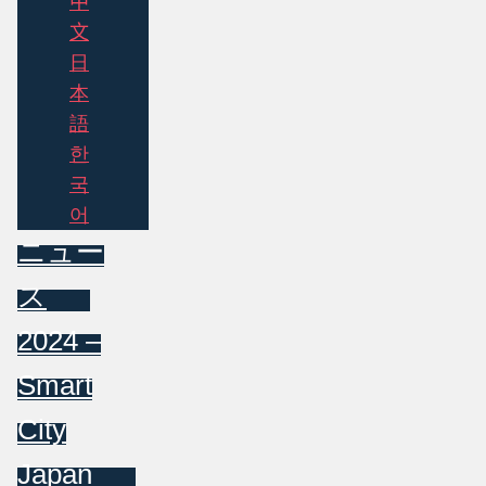
中
文
日
本
語
한
국
어
ニュー
ス
2024 –
Smart
City
Japan