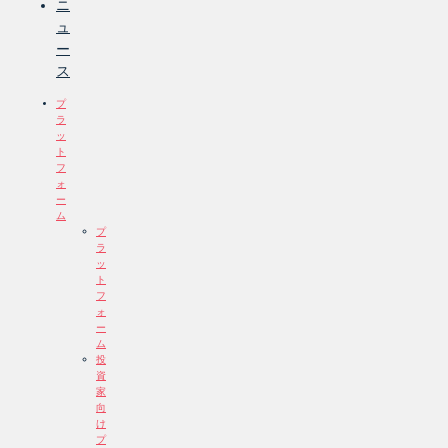
ニ
ュ
ー
ス
プ
ラ
ッ
ト
フ
ォ
ー
ム
プ
ラ
ッ
ト
フ
ォ
ー
ム
投
資
家
向
け
プ