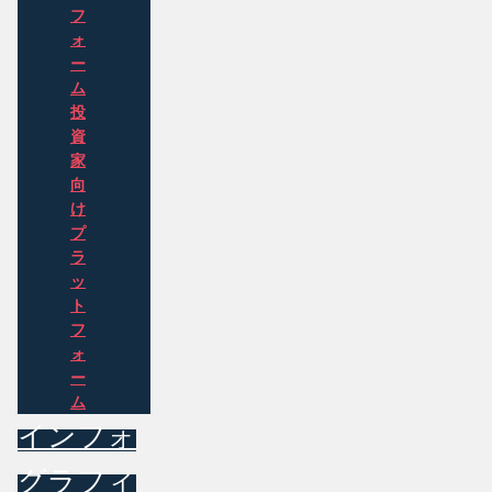
フ
ォ
ー
ム
投
資
家
向
け
プ
ラ
ッ
ト
フ
ォ
ー
ム
インフォ
グラフィ