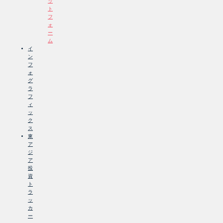
ッ
ト
フ
ォ
ー
ム
イ
ン
フ
ォ
グ
ラ
フ
ィ
ッ
ク
ス
東
ア
ジ
ア
投
資
ト
ラ
ッ
カ
ー