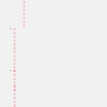
ラ
ッ
ト
フ
ォ
ー
ム
イ
ン
フ
ォ
グ
ラ
フ
ィ
ッ
ク
ス
東
ア
ジ
ア
投
資
ト
ラ
ッ
カ