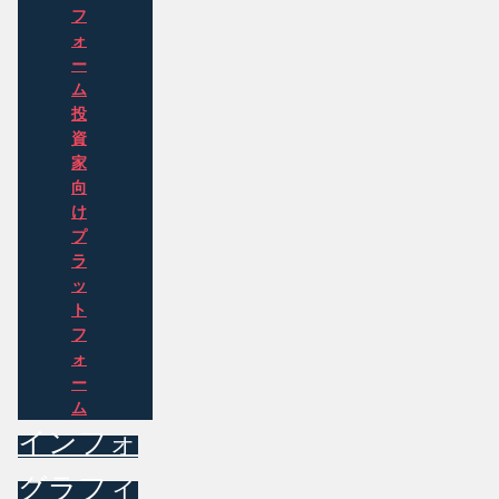
フ
ォ
ー
ム
投
資
家
向
け
プ
ラ
ッ
ト
フ
ォ
ー
ム
インフォ
グラフィ