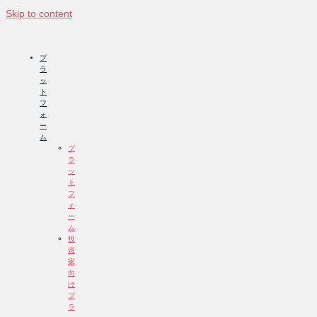
Skip to content
プ
ラ
ッ
ト
フ
ォ
ー
ム
プ
ラ
ッ
ト
フ
ォ
ー
ム
投
資
家
向
け
プ
ラ