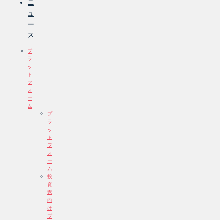
ニ
ュ
ー
ス
プ
ラ
ッ
ト
フ
ォ
ー
ム
プ
ラ
ッ
ト
フ
ォ
ー
ム
投
資
家
向
け
プ