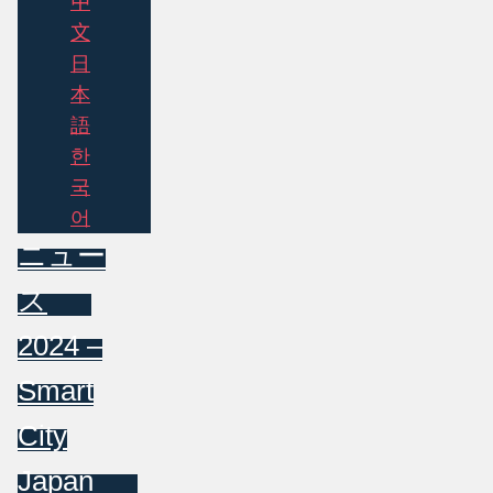
中
文
日
本
語
한
국
어
ニュー
ス
2024 –
Smart
City
Japan