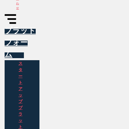
わ
せ
プラット
フォー
ム
ス
タ
ー
ト
ア
ッ
プ
プ
ラ
ッ
ト