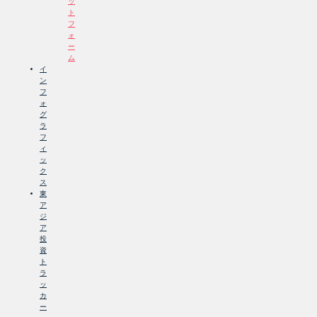
ッ
ト
フ
ォ
ー
ム
イ
ン
フ
ォ
グ
ラ
フ
ィ
ッ
ク
ス
東
ア
ジ
ア
投
資
ト
ラ
ッ
カ
ー