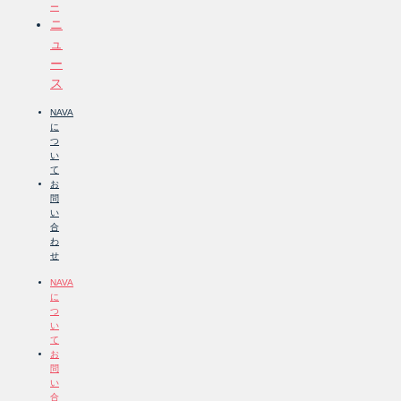
ー
ニ
ュ
ー
ス
NAVA
に
つ
い
て
お
問
い
合
わ
せ
NAVA
に
つ
い
て
お
問
い
合