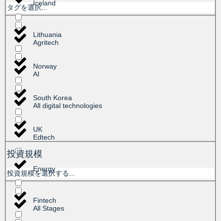
Iceland
タグを選択...
Lithuania
Agritech
Norway
AI
South Korea
All digital technologies
UK
Edtech
投資規模
Energy
投資規模を選択する...
Fintech
All Stages