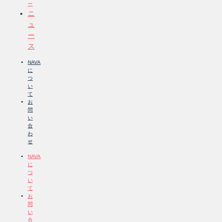
ー
ニ
ュ
ー
ス
NAVA
に
つ
い
て
お
問
い
合
わ
せ
NAVA
に
つ
い
て
お
問
い
合