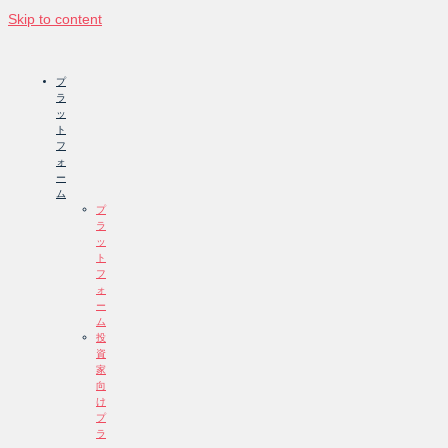
Skip to content
プ
ラ
ッ
ト
フ
ォ
ー
ム
プ
ラ
ッ
ト
フ
ォ
ー
ム
投
資
家
向
け
プ
ラ