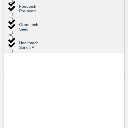
Foodtech
Pre-seed
Greentech
Seed
Healthtech
Series A
ICT
Series B
Medtech
Mobility
Robotics