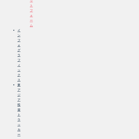
ッ
ト
フ
ォ
ー
ム
イ
ン
フ
ォ
グ
ラ
フ
ィ
ッ
ク
ス
東
ア
ジ
ア
投
資
ト
ラ
ッ
カ
ー