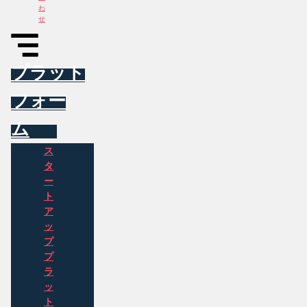
わ
せ
プラット
フォー
ム
ス
タ
ー
ト
ア
ッ
プ
プ
ラ
ッ
ト