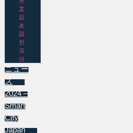
中
文
日
本
語
한
국
어
ニュー
ス
2024 –
Smart
City
Japan