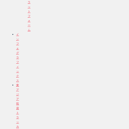
ラ
ッ
ト
フ
ォ
ー
ム
イ
ン
フ
ォ
グ
ラ
フ
ィ
ッ
ク
ス
東
ア
ジ
ア
投
資
ト
ラ
ッ
カ