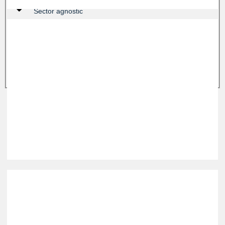
Sector agnostic
Urban Stack
Urbantech
TRIND VC
北欧・中欧を中心としたアーリーステージのICT企業への投資
プロフィールを見る