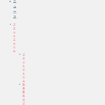
ニ
ュ
ー
ス
プ
ラ
ッ
ト
フ
ォ
ー
ム
プ
ラ
ッ
ト
フ
ォ
ー
ム
投
資
家
向
け
プ