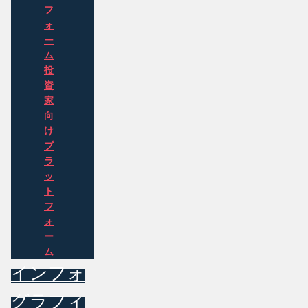
フ
ォ
ー
ム
投
資
家
向
け
プ
ラ
ッ
ト
フ
ォ
ー
ム
インフォ
グラフィ