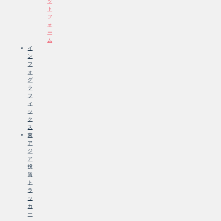
ッ
ト
フ
ォ
ー
ム
イ
ン
フ
ォ
グ
ラ
フ
ィ
ッ
ク
ス
東
ア
ジ
ア
投
資
ト
ラ
ッ
カ
ー