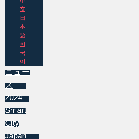
中
文
日
本
語
한
국
어
ニュー
ス
2024 –
Smart
City
Japan