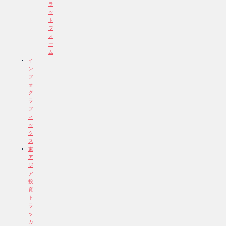
ラ
ッ
ト
フ
ォ
ー
ム
イ
ン
フ
ォ
グ
ラ
フ
ィ
ッ
ク
ス
東
ア
ジ
ア
投
資
ト
ラ
ッ
カ