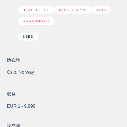
HEALTHTECH
,
MOBILE APPS
,
SAAS
,
SDG&IMPACT
SEED
所在地
Oslo, Norway
収益
EUR 1 - 9,999
設立年