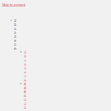
Skip to content
プ
ラ
ッ
ト
フ
ォ
ー
ム
プ
ラ
ッ
ト
フ
ォ
ー
ム
投
資
家
向
け
プ
ラ