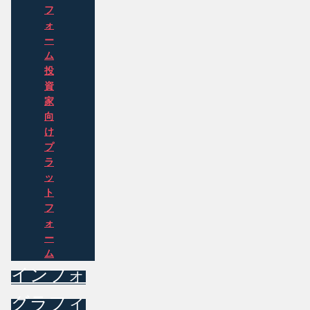
フ
ォ
ー
ム
投
資
家
向
け
プ
ラ
ッ
ト
フ
ォ
ー
ム
インフォ
グラフィ