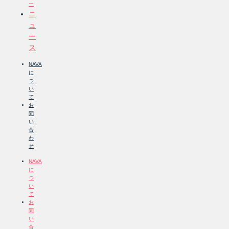
ー
ニ
ュ
ー
ス
NAVA
に
つ
い
て
お
問
い
合
わ
せ
NAVA
に
つ
い
て
お
問
い
合