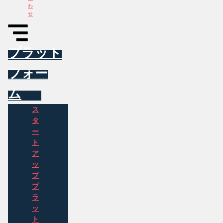
わ
せ
プラット
フォー
ム
ス
タ
ー
ト
ア
ッ
プ
プ
ラ
ッ
ト