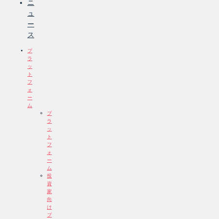
ニ
ュ
ー
ス
プ
ラ
ッ
ト
フ
ォ
ー
ム
プ
ラ
ッ
ト
フ
ォ
ー
ム
投
資
家
向
け
プ