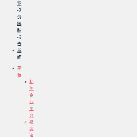
亚
投
资
跟
踪
报
告
新
闻
平
台
初
创
企
业
平
台
投
资
者