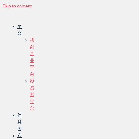
Skip to content
平
台
初
创
企
业
平
台
投
资
者
平
台
信
息
图
东