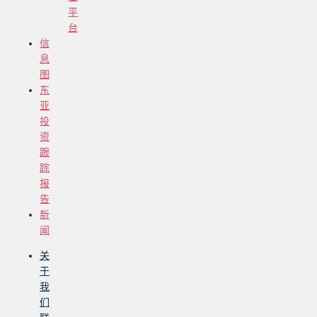
平
台
信
息
图
东
亚
投
资
跟
踪
报
告
新
闻
关
于
我
们