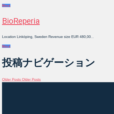
More
BioReperia
Location Linköping, Sweden Revenue size EUR 480,00...
More
投稿ナビゲーション
Older Posts
Older Posts