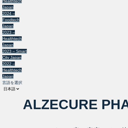
Healthtech
Japan
2024 –
Foodtech
Japan
2023 –
Healthtech
Japan
2023 – Smart
City Japan
2022 –
Healthtech
Japan
言語を選択
ALZECURE PH