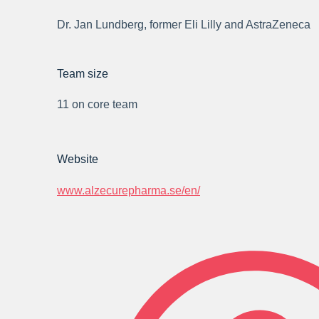
Dr. Jan Lundberg, former Eli Lilly and AstraZeneca
Team size
11 on core team
Website
www.alzecurepharma.se/en/