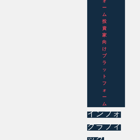
ォ
ー
ム
投
資
家
向
け
プ
ラ
ッ
ト
フ
ォ
ー
ム
インフォ
グラフィ
ック