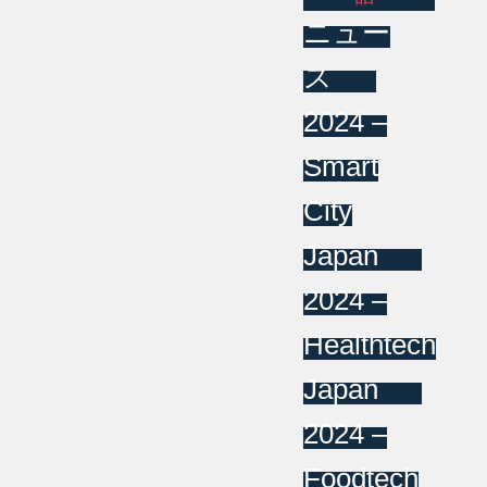
ニュー
ス
2024 –
Smart
City
Japan
2024 –
Healthtech
Japan
2024 –
Foodtech