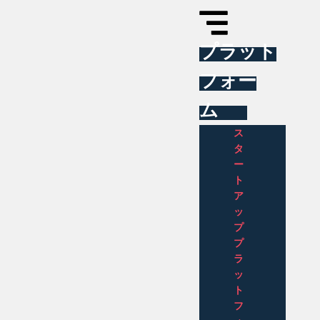
プラット
フォー
ム
ス
タ
ー
ト
ア
ッ
プ
プ
ラ
ッ
ト
フ