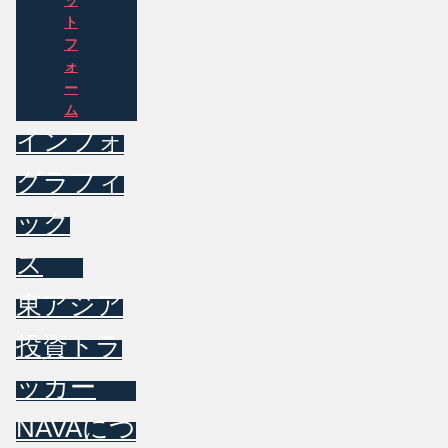
ッ
ト
フ
ォ
ー
ム
インフォ
グラフィ
ック
ス
東アジア
投資トラ
ッカー
NAVAにつ