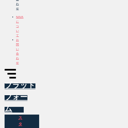
わ
せ
NAVA
に
つ
い
て
お
問
い
合
わ
せ
プラット
フォー
ム
ス
タ