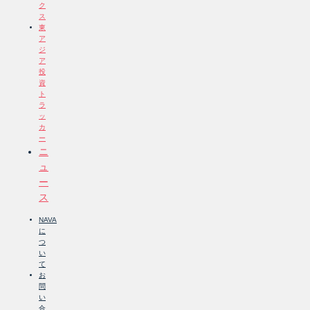
ク
ス
東
ア
ジ
ア
投
資
ト
ラ
ッ
カ
ー
ニ
ュ
ー
ス
NAVA
に
つ
い
て
お
問
い
合