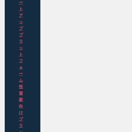
ー
ト
ア
ッ
プ
プ
ラ
ッ
ト
フ
ォ
ー
ム
投
資
家
向
け
プ
ラ