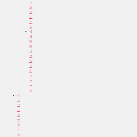
ッ
ト
フ
ォ
ー
ム
投
資
家
向
け
プ
ラ
ッ
ト
フ
ォ
ー
ム
イ
ン
フ
ォ
グ
ラ
フ
ィ
ッ