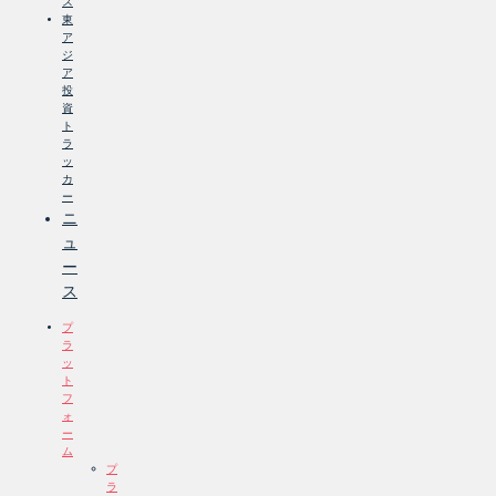
ス
東
ア
ジ
ア
投
資
ト
ラ
ッ
カ
ー
ニ
ュ
ー
ス
プ
ラ
ッ
ト
フ
ォ
ー
ム
プ
ラ