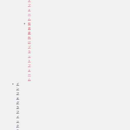
ト
フ
ォ
ー
ム
投
資
家
向
け
プ
ラ
ッ
ト
フ
ォ
ー
ム
イ
ン
フ
ォ
グ
ラ
フ
ィ
ッ
ク