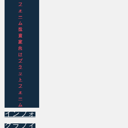
フ
ォ
ー
ム
投
資
家
向
け
プ
ラ
ッ
ト
フ
ォ
ー
ム
インフォ
グラフィ