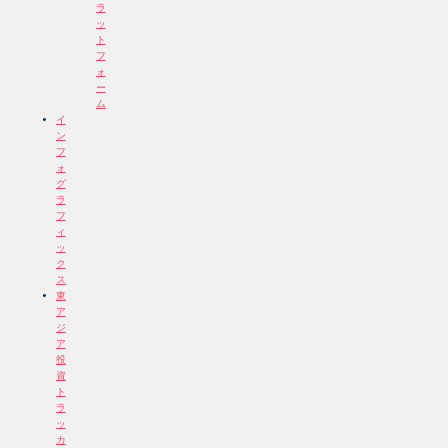
ラ
ッ
ト
フ
ォ
ー
ム
イ
ン
フ
ォ
グ
ラ
フ
ィ
ッ
ク
ス
東
ア
ジ
ア
投
資
ト
ラ
ッ
カ