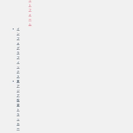
ッ
ト
フ
ォ
ー
ム
イ
ン
フ
ォ
グ
ラ
フ
ィ
ッ
ク
ス
東
ア
ジ
ア
投
資
ト
ラ
ッ
カ
ー