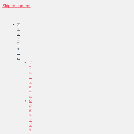
Skip to content
プ
ラ
ッ
ト
フ
ォ
ー
ム
プ
ラ
ッ
ト
フ
ォ
ー
ム
投
資
家
向
け
プ
ラ