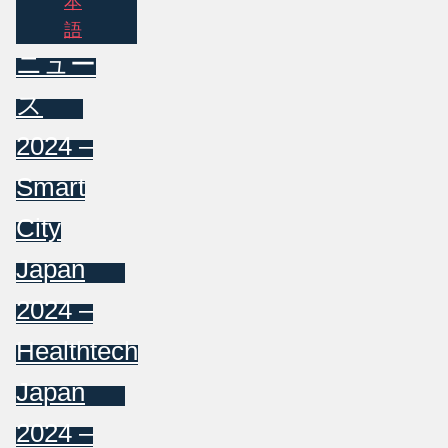
本
語
ニュー
ス
2024 –
Smart
City
Japan
2024 –
Healthtech
Japan
2024 –