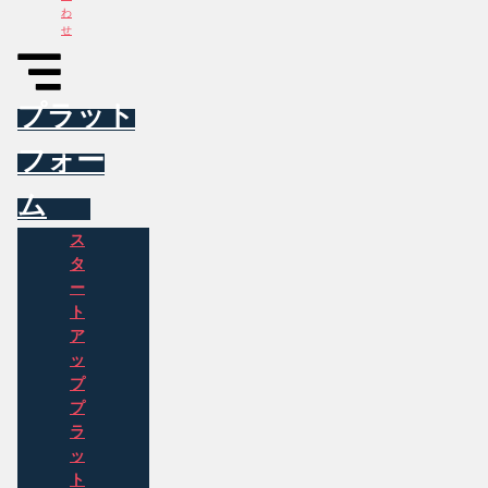
わ
せ
プラット
フォー
ム
ス
タ
ー
ト
ア
ッ
プ
プ
ラ
ッ
ト