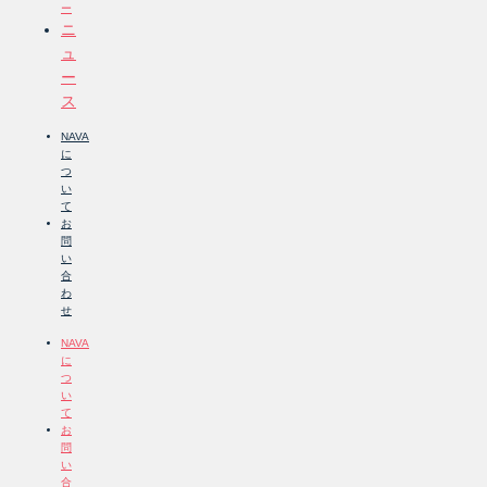
ー
ニ
ュ
ー
ス
NAVA
に
つ
い
て
お
問
い
合
わ
せ
NAVA
に
つ
い
て
お
問
い
合