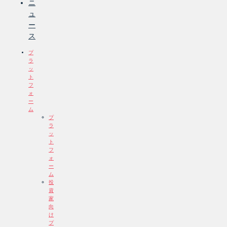
ニ
ュ
ー
ス
プ
ラ
ッ
ト
フ
ォ
ー
ム
プ
ラ
ッ
ト
フ
ォ
ー
ム
投
資
家
向
け
プ