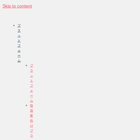
Skip to content
プ
ラ
ッ
ト
フ
ォ
ー
ム
プ
ラ
ッ
ト
フ
ォ
ー
ム
投
資
家
向
け
プ
ラ