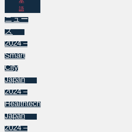
本
語
ニュー
ス
2024 –
Smart
City
Japan
2024 –
Healthtech
Japan
2024 –