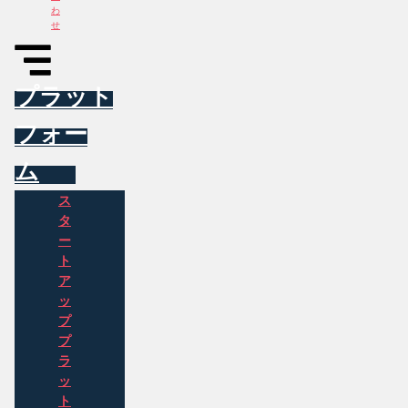
わ
せ
プラット
フォー
ム
ス
タ
ー
ト
ア
ッ
プ
プ
ラ
ッ
ト