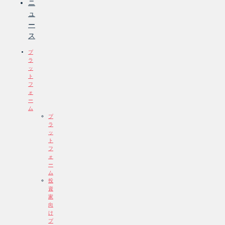
ニ
ュ
ー
ス
プ
ラ
ッ
ト
フ
ォ
ー
ム
プ
ラ
ッ
ト
フ
ォ
ー
ム
投
資
家
向
け
プ