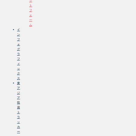
ッ
ト
フ
ォ
ー
ム
イ
ン
フ
ォ
グ
ラ
フ
ィ
ッ
ク
ス
東
ア
ジ
ア
投
資
ト
ラ
ッ
カ
ー