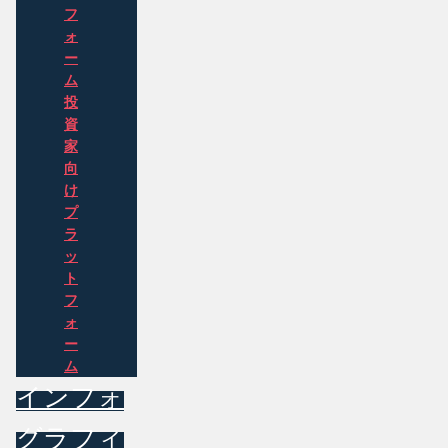
フ
ォ
ー
ム
投
資
家
向
け
プ
ラ
ッ
ト
フ
ォ
ー
ム
インフォ
グラフィ