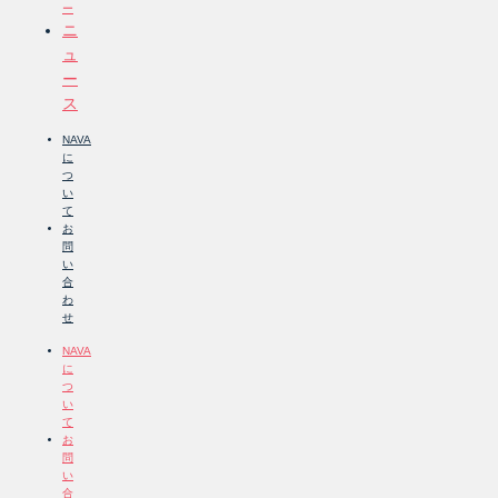
ー
ニ
ュ
ー
ス
NAVA
に
つ
い
て
お
問
い
合
わ
せ
NAVA
に
つ
い
て
お
問
い
合