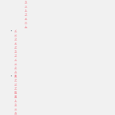
ラ
ッ
ト
フ
ォ
ー
ム
イ
ン
フ
ォ
グ
ラ
フ
ィ
ッ
ク
ス
東
ア
ジ
ア
投
資
ト
ラ
ッ
カ