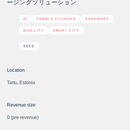
ージングソリューション
AI
,
FEMALE FOUNDER
,
HARDWARE
,
MOBILITY
,
SMART CITY
SEED
Location
Tartu, Estonia
Revenue size
0 (pre-revenue)