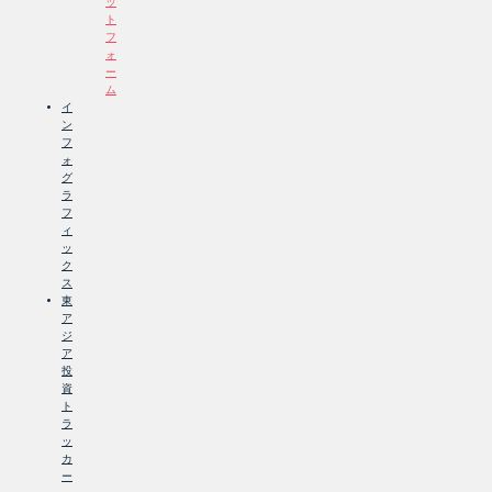
ッ
ト
フ
ォ
ー
ム
イ
ン
フ
ォ
グ
ラ
フ
ィ
ッ
ク
ス
東
ア
ジ
ア
投
資
ト
ラ
ッ
カ
ー