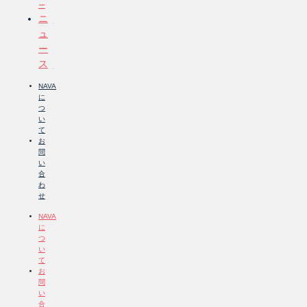
ー
ニ
ュ
ー
ス
NAVA
に
つ
い
て
お
問
い
合
わ
せ
NAVA
に
つ
い
て
お
問
い
合