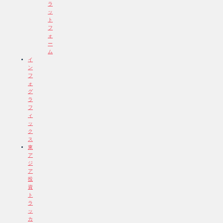
ラ
ッ
ト
フ
ォ
ー
ム
イ
ン
フ
ォ
グ
ラ
フ
ィ
ッ
ク
ス
東
ア
ジ
ア
投
資
ト
ラ
ッ
カ