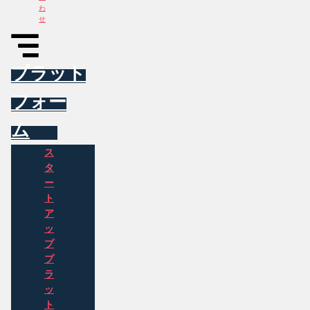
わ
せ
プラット
フォー
ム
ス
タ
ー
ト
ア
ッ
プ
プ
ラ
ッ
ト