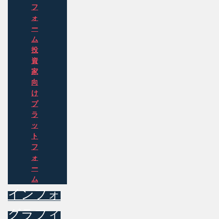
フ
ォ
ー
ム
投
資
家
向
け
プ
ラ
ッ
ト
フ
ォ
ー
ム
インフォ
グラフィ