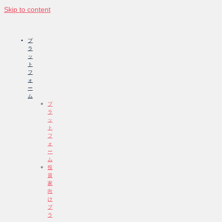
Skip to content
プ
ラ
ッ
ト
フ
ォ
ー
ム
プ
ラ
ッ
ト
フ
ォ
ー
ム
投
資
家
向
け
プ
ラ