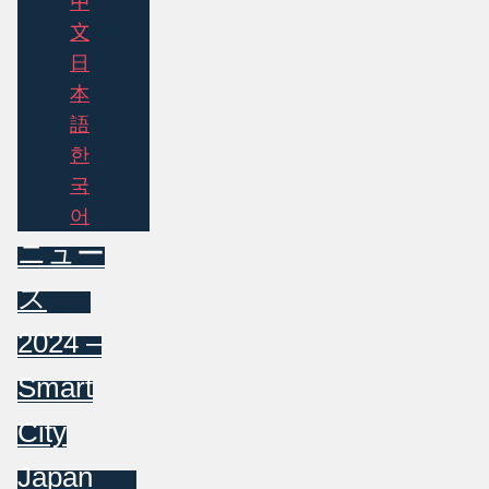
中
文
日
本
語
한
국
어
ニュー
ス
2024 –
Smart
City
Japan