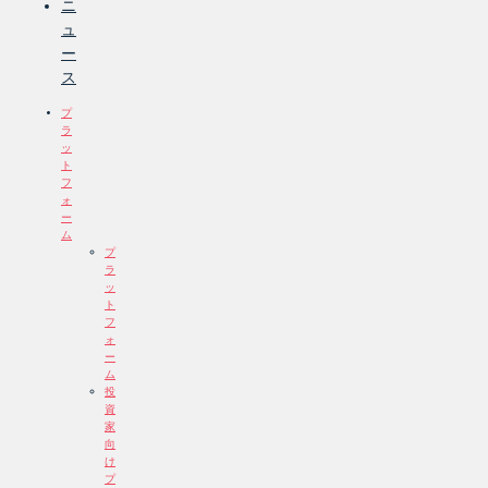
ニ
ュ
ー
ス
プ
ラ
ッ
ト
フ
ォ
ー
ム
プ
ラ
ッ
ト
フ
ォ
ー
ム
投
資
家
向
け
プ