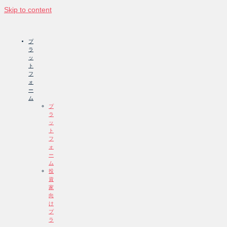
Skip to content
プ
ラ
ッ
ト
フ
ォ
ー
ム
プ
ラ
ッ
ト
フ
ォ
ー
ム
投
資
家
向
け
プ
ラ