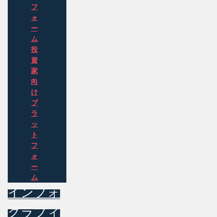
フ
ォ
ー
ム
投
資
家
向
け
プ
ラ
ッ
ト
フ
ォ
ー
ム
インフォ
グラフィ