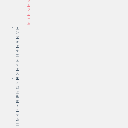
ッ
ト
フ
ォ
ー
ム
イ
ン
フ
ォ
グ
ラ
フ
ィ
ッ
ク
ス
東
ア
ジ
ア
投
資
ト
ラ
ッ
カ
ー