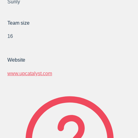
Sunly
Team size
16
Website
www.upcatalyst.com