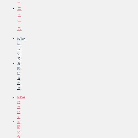
ー
ニ
ュ
ー
ス
NAVA
に
つ
い
て
お
問
い
合
わ
せ
NAVA
に
つ
い
て
お
問
い
合