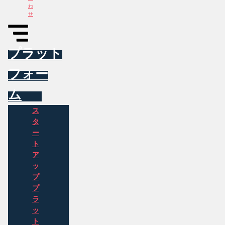
わ
せ
プラット
フォー
ム
ス
タ
ー
ト
ア
ッ
プ
プ
ラ
ッ
ト