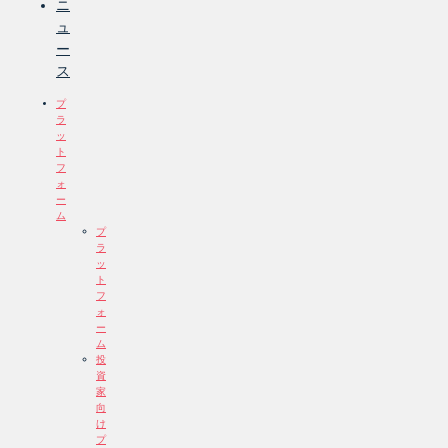
ニ
ュ
ー
ス
プ
ラ
ッ
ト
フ
ォ
ー
ム
プ
ラ
ッ
ト
フ
ォ
ー
ム
投
資
家
向
け
プ