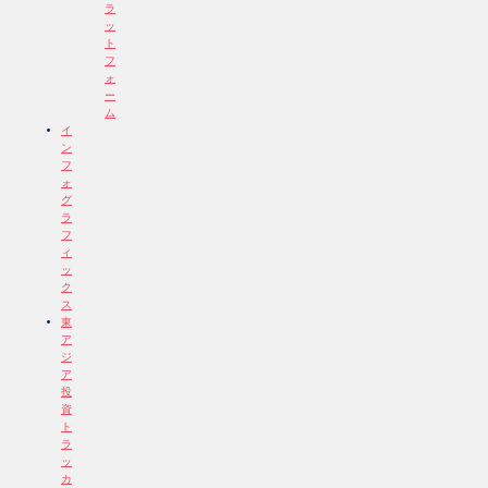
ラ
ッ
ト
フ
ォ
ー
ム
イ
ン
フ
ォ
グ
ラ
フ
ィ
ッ
ク
ス
東
ア
ジ
ア
投
資
ト
ラ
ッ
カ