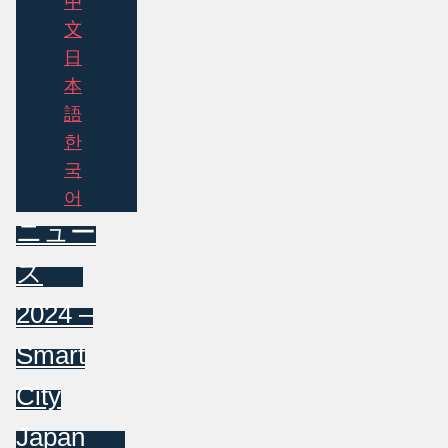
中
文
日
本
語
한
국
어
ニュー
ス
2024 –
Smart
City
Japan