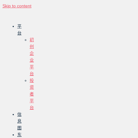
Skip to content
平
台
初
创
企
业
平
台
投
资
者
平
台
信
息
图
东