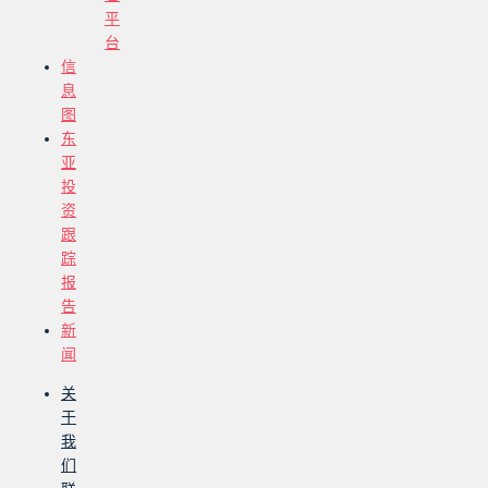
平
台
信
息
图
东
亚
投
资
跟
踪
报
告
新
闻
关
于
我
们