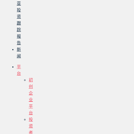
亚
投
资
跟
踪
报
告
新
闻
平
台
初
创
企
业
平
台
投
资
者