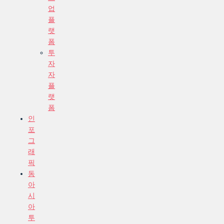
업
플
랫
폼
투
자
자
플
랫
폼
인
포
그
래
픽
동
아
시
아
투