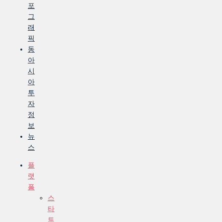
포
그
래
픽
동
아
시
아
투
자
정
보
뉴
스
플
랫
폼
스
타
트