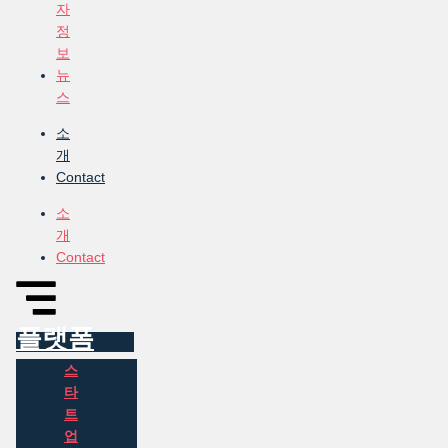
자
정
보
뉴
스
소
개
Contact
소
개
Contact
플랫폼
스
타
트
업