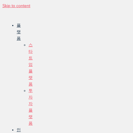
Skip to content
플
랫
폼
스
타
트
업
플
랫
폼
투
자
자
플
랫
폼
인