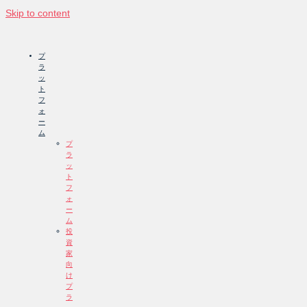
Skip to content
プ
ラ
ッ
ト
フ
ォ
ー
ム
プ
ラ
ッ
ト
フ
ォ
ー
ム
投
資
家
向
け
プ
ラ