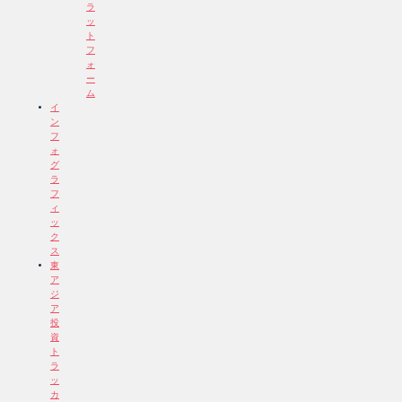
ラ
ッ
ト
フ
ォ
ー
ム
イ
ン
フ
ォ
グ
ラ
フ
ィ
ッ
ク
ス
東
ア
ジ
ア
投
資
ト
ラ
ッ
カ