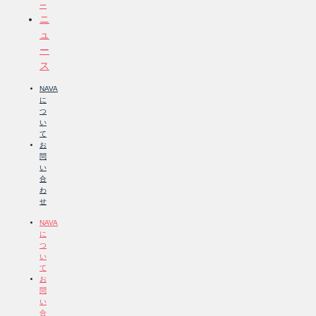
ー
ニ
ュ
ー
ス
NAVA
に
つ
い
て
お
問
い
合
わ
せ
NAVA
に
つ
い
て
お
問
い
合