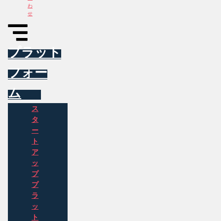
わ
せ
プラット
フォー
ム
ス
タ
ー
ト
ア
ッ
プ
プ
ラ
ッ
ト