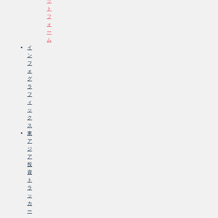
ッ
ト
フ
ォ
ー
ム
イ
ン
フ
ォ
グ
ラ
フ
ィ
ッ
ク
ス
東
ア
ジ
ア
投
資
ト
ラ
ッ
カ
ー