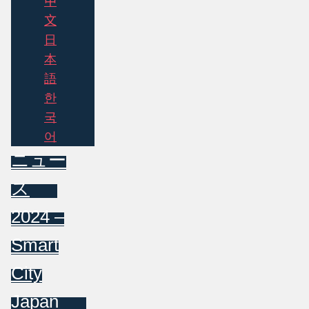
中
文
日
本
語
한
국
어
ニュー
ス
2024 –
Smart
City
Japan