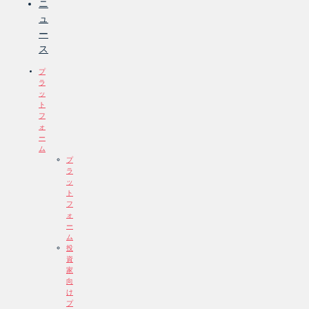
ニ
ュ
ー
ス
プ
ラ
ッ
ト
フ
ォ
ー
ム
プ
ラ
ッ
ト
フ
ォ
ー
ム
投
資
家
向
け
プ