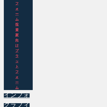
フ
ォ
ー
ム
投
資
家
向
け
プ
ラ
ッ
ト
フ
ォ
ー
ム
インフォ
グラフィ