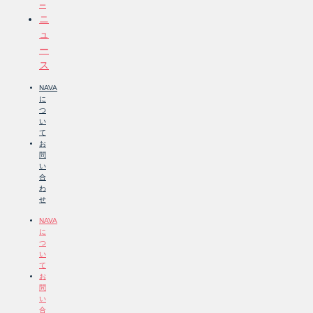
ー
ニ
ュ
ー
ス
NAVA
に
つ
い
て
お
問
い
合
わ
せ
NAVA
に
つ
い
て
お
問
い
合