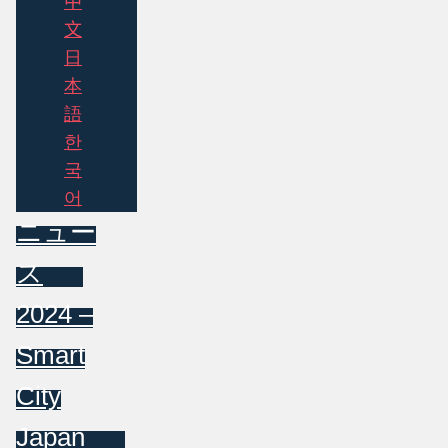
中
文
日
本
語
한
국
어
ニュー
ス
2024 –
Smart
City
Japan