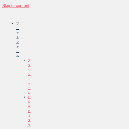
Skip to content
プ
ラ
ッ
ト
フ
ォ
ー
ム
プ
ラ
ッ
ト
フ
ォ
ー
ム
投
資
家
向
け
プ
ラ