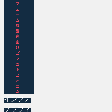
フ
ォ
ー
ム
投
資
家
向
け
プ
ラ
ッ
ト
フ
ォ
ー
ム
インフォ
グラフィ