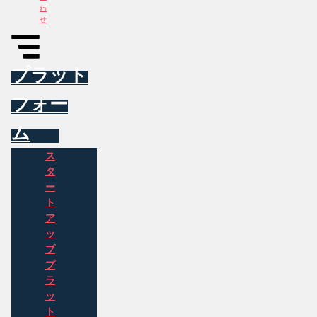
わ
せ
プラット
フォー
ム
ス
タ
ー
ト
ア
ッ
プ
プ
ラ
ッ
ト