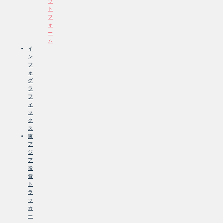
ッ
ト
フ
ォ
ー
ム
イ
ン
フ
ォ
グ
ラ
フ
ィ
ッ
ク
ス
東
ア
ジ
ア
投
資
ト
ラ
ッ
カ
ー