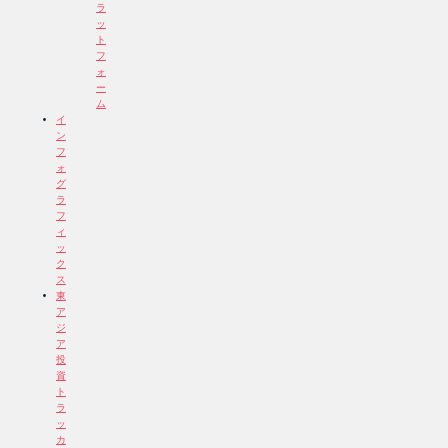
ラ
ッ
ト
フ
ォ
ー
ム
イ
ン
フ
ォ
グ
ラ
フ
ィ
ッ
ク
ス
東
ア
ジ
ア
投
資
ト
ラ
ッ
カ