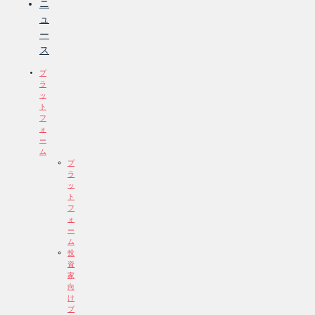
ニ
ュ
ー
ス
プ
ラ
ッ
ト
フ
ォ
ー
ム
プ
ラ
ッ
ト
フ
ォ
ー
ム
投
資
家
向
け
プ