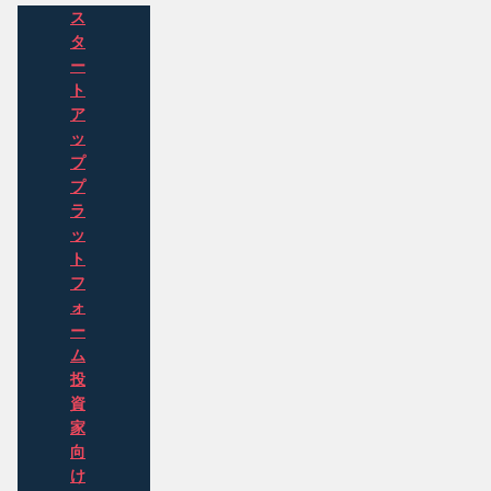
ス
タ
ー
ト
ア
ッ
プ
プ
ラ
ッ
ト
フ
ォ
ー
ム
投
資
家
向
け