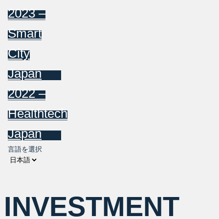
2023 –
Smart
City
Japan
2022 –
Healthtech
Japan
言語を選択
INVESTMENT