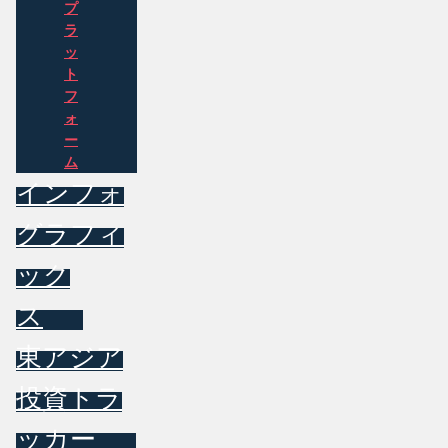
プ
ラ
ッ
ト
フ
ォ
ー
ム
インフォ
グラフィ
ック
ス
東アジア
投資トラ
ッカー