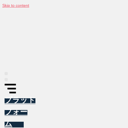
Skip to content
プラットフォーム
インフォグラフィックス
東アジア投資トラッカー
ニュース
NAVAについて
お問い合わせ
プラット
フォー
ム