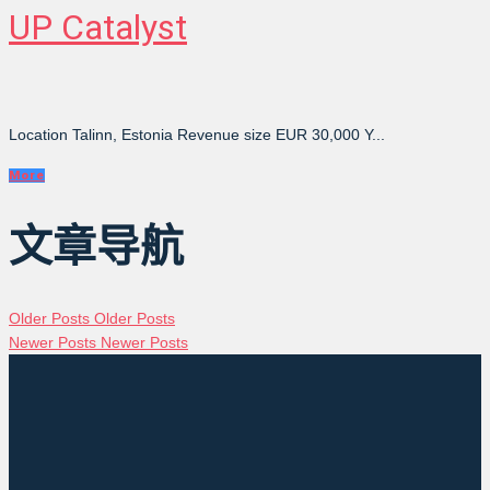
UP Catalyst
Location Talinn, Estonia Revenue size EUR 30,000 Y...
More
文章导航
Older Posts
Older Posts
Newer Posts
Newer Posts