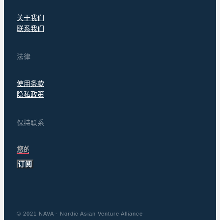
关于我们
联系我们
法律
使用条款
隐私政策
保持联系
订阅
© 2021 NAVA - Nordic Asian Venture Alliance