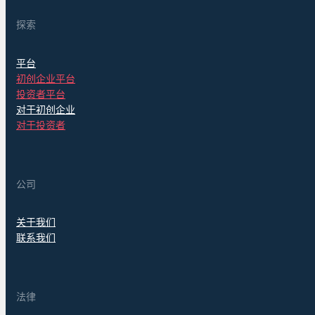
探索
平台
初创企业平台
投资者平台
对于初创企业
对于投资者
公司
关于我们
联系我们
法律