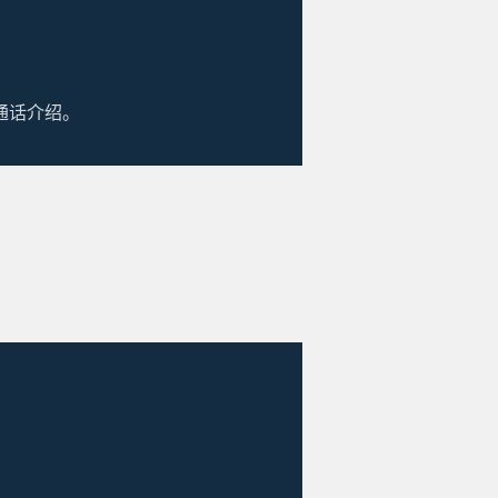
通话介绍。