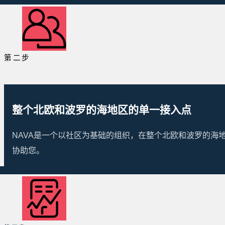
第二步
第三步
整个北欧和波罗的海地区的单一接入点
NAVA是一个以社区为基础的组织，在整个北欧和波罗的海
协助您。