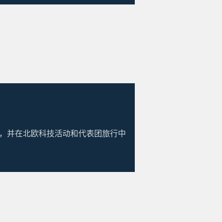
来，并在北欧科技活动和代表团旅行中