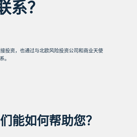
联系？
为直接投资，也通过与北欧风险投资公司和商业天使
系。
们能如何帮助您？