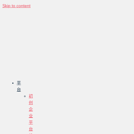
Skip to content
平
台
初
创
企
业
平
台