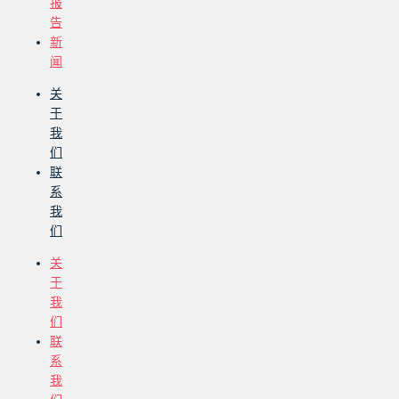
报
告
新
闻
关
于
我
们
联
系
我
们
关
于
我
们
联
系
我