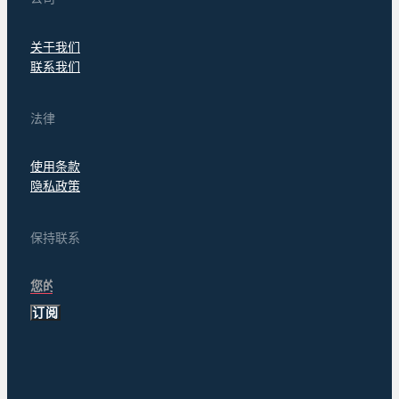
关于我们
联系我们
法律
使用条款
隐私政策
保持联系
订阅