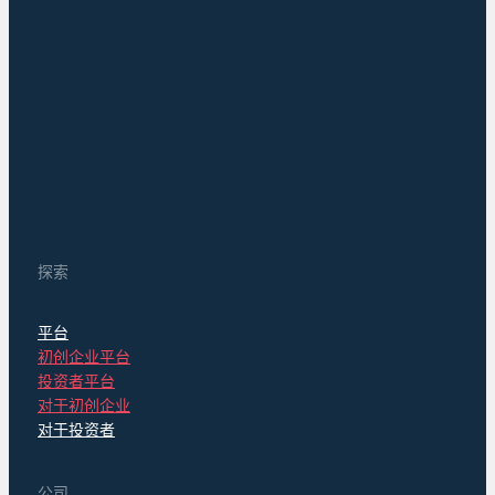
探索
平台
初创企业平台
投资者平台
对于初创企业
对于投资者
公司