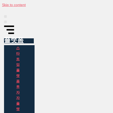
Skip to content
플랫폼
인포그래픽
동아시아 투자 정보
뉴스
소개
플랫폼
스
타
트
업
플
랫
폼
투
자
자
플
랫