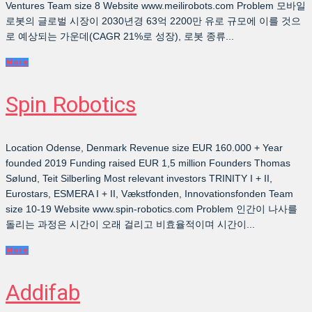
Ventures Team size 8 Website www.meilirobots.com Problem 모바일
로봇의 글로벌 시장이 2030년경 63억 2200만 유로 규모에 이를 것으
로 예상되는 가운데(CAGR 21%로 성장), 로봇 종류...
More
Spin Robotics
Location Odense, Denmark Revenue size EUR 160.000 + Year
founded 2019 Funding raised EUR 1,5 million Founders Thomas
Sølund, Teit Silberling Most relevant investors TRINITY I + II,
Eurostars, ESMERA I + II, Vækstfonden, Innovationsfonden Team
size 10-19 Website www.spin-robotics.com Problem 인간이 나사를
돌리는 과정은 시간이 오래 걸리고 비효율적이며 시간이...
More
Addifab