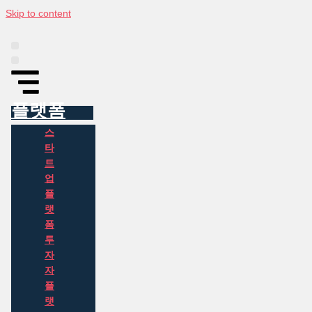
Skip to content
플랫폼
인포그래픽
동아시아 투자 정보
뉴스
소개
플랫폼
스
타
트
업
플
랫
폼
투
자
자
플
랫