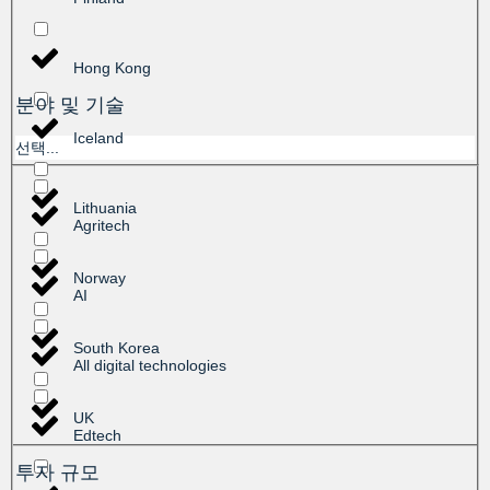
Hong Kong
분야 및 기술
Iceland
선택...
Lithuania
Agritech
Norway
AI
South Korea
All digital technologies
UK
Edtech
투자 규모