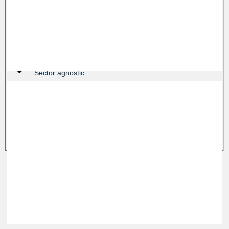
Mobility
Robotics
Sector agnostic
Urban Stack
Urbantech
TRIND VC
북유럽 및 중부유럽, 그 외 지역의 ICT 초기 단계 기업에 투자
프로필 보기