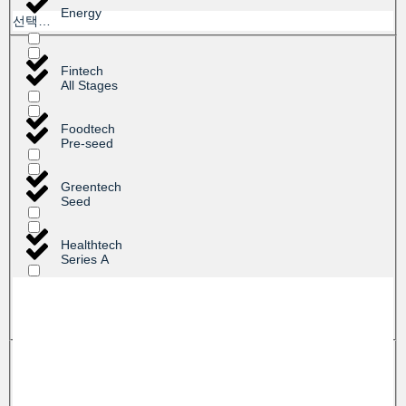
Energy
선택…
Fintech
All Stages
Foodtech
Pre-seed
Greentech
Seed
Healthtech
Series A
ICT
Series B
Medtech