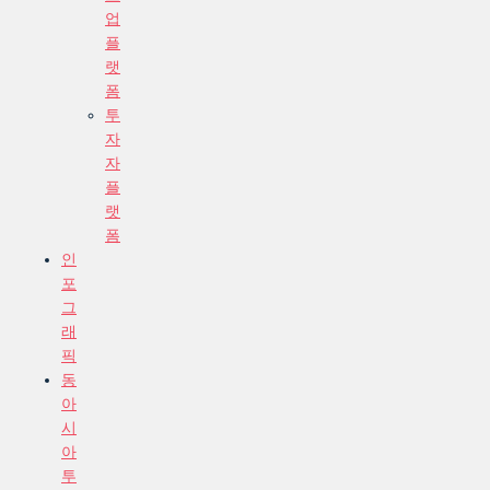
업
플
랫
폼
투
자
자
플
랫
폼
인
포
그
래
픽
동
아
시
아
투