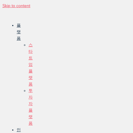
Skip to content
플
랫
폼
스
타
트
업
플
랫
폼
투
자
자
플
랫
폼
인