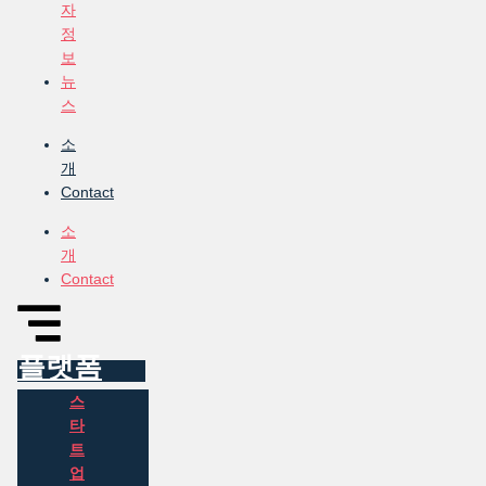
자
정
보
뉴
스
소
개
Contact
소
개
Contact
플랫폼
스
타
트
업