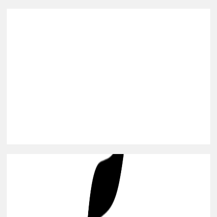
NORDICNINJA VC
뉴노르딕(New Nordic) 지역의 초기 단계 스타트업에 투자
프로필 보기
OPEN CIRCLE CAPITAL