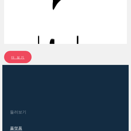
발트해 지역 및 리투아니아의 딥 테크, ICT, 로봇공학 분야 내 초기 단계 스
에 투자합니다.
프로필 보기
더 보기
BYFOUNDERS
북유럽-발트해 지역의 소프트웨어 기반 비즈니스 모델을 지닌 초기 스타트
투자
프로필 보기
둘러보기
플랫폼