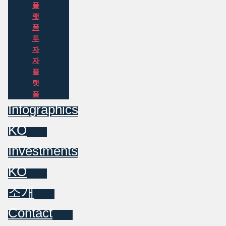
플
랫
폼
투
자
자
플
랫
폼
Infographics
KO
Investments
KO
소개
Contact