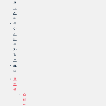
포
그
래
픽
동
아
시
아
투
자
정
보
뉴
스
플
랫
폼
스
타
트