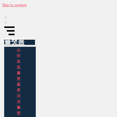
Skip to content
플랫폼
인포그래픽
동아시아 투자 정보
뉴스
소개
플랫폼
스
타
트
업
플
랫
폼
투
자
자
플
랫