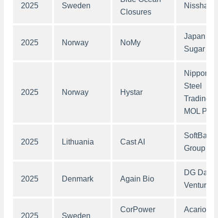
2025
Sweden
Nissha
Closures
Japan Be
2025
Norway
NoMy
Sugar
Nippon
Steel
2025
Norway
Hystar
Trading,
MOL PLU
SoftBank
2025
Lithuania
Cast AI
Group
DG Daiw
2025
Denmark
Again Bio
Ventures
CorPower
Acario
2025
Sweden