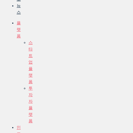
뉴
스
플
랫
폼
스
타
트
업
플
랫
폼
투
자
자
플
랫
폼
인