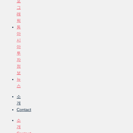
포
그
래
픽
동
아
시
아
투
자
정
보
뉴
스
소
개
Contact
소
개