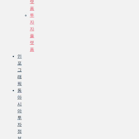
랫
폼
투
자
자
플
랫
폼
인
포
그
래
픽
동
아
시
아
투
자
정
보