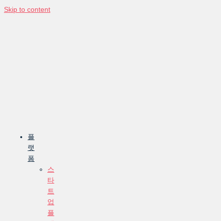
Skip to content
플
랫
폼
스
타
트
업
플