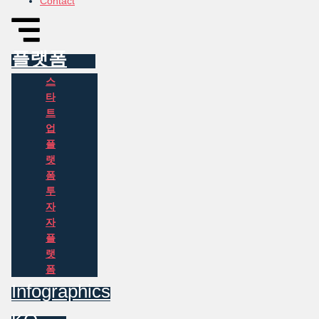
Contact
플랫폼
스
타
트
업
플
랫
폼
투
자
자
플
랫
폼
Infographics