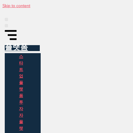
Skip to content
플랫폼
인포그래픽
동아시아 투자 정보
뉴스
소개
플랫폼
스
타
트
업
플
랫
폼
투
자
자
플
랫