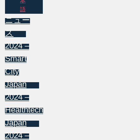
本
語
ニュー
ス
2024 –
Smart
City
Japan
2024 –
Healthtech
Japan
2024 –