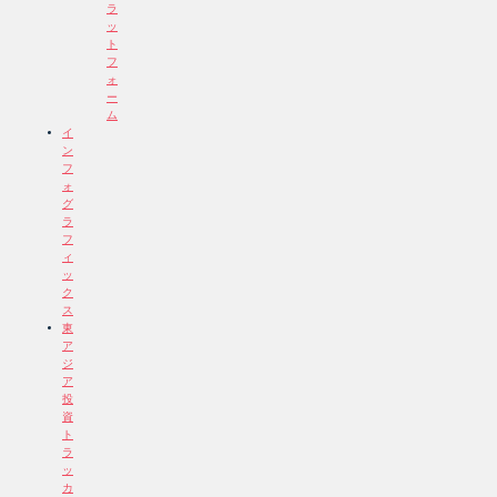
ラ
ッ
ト
フ
ォ
ー
ム
イ
ン
フ
ォ
グ
ラ
フ
ィ
ッ
ク
ス
東
ア
ジ
ア
投
資
ト
ラ
ッ
カ