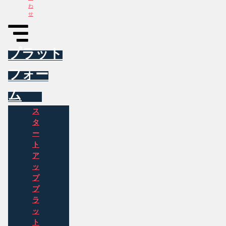
わ
せ
プラット
フォー
ム
ス
タ
ー
ト
ア
ッ
プ
プ
ラ
ッ
ト