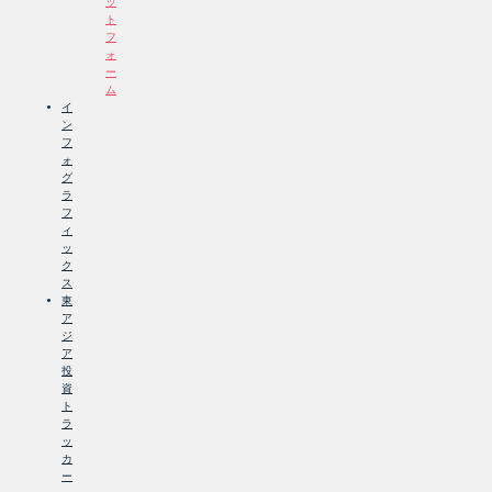
ッ
ト
フ
ォ
ー
ム
イ
ン
フ
ォ
グ
ラ
フ
ィ
ッ
ク
ス
東
ア
ジ
ア
投
資
ト
ラ
ッ
カ
ー