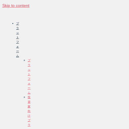
Skip to content
プ
ラ
ッ
ト
フ
ォ
ー
ム
プ
ラ
ッ
ト
フ
ォ
ー
ム
投
資
家
向
け
プ
ラ