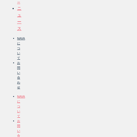
ー
ニ
ュ
ー
ス
NAVA
に
つ
い
て
お
問
い
合
わ
せ
NAVA
に
つ
い
て
お
問
い
合