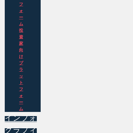
フ
ォ
ー
ム
投
資
家
向
け
プ
ラ
ッ
ト
フ
ォ
ー
ム
インフォ
グラフィ