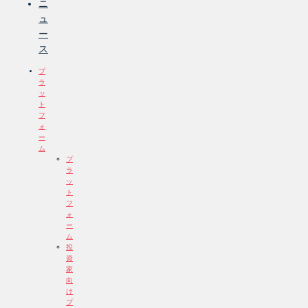
ニ
ュ
ー
ス
プ
ラ
ッ
ト
フ
ォ
ー
ム
プ
ラ
ッ
ト
フ
ォ
ー
ム
投
資
家
向
け
プ