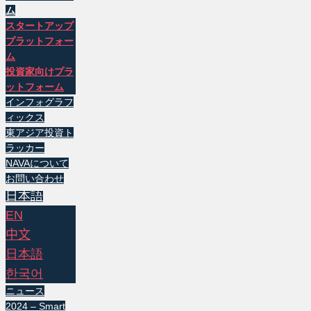
ム
スタートアップ
プラットフォー
ム
投資家向けプラ
ットフォーム
インフォグラフ
ィックス
東アジア投資ト
ラッカー
NAVAについて
お問い合わせ
日本語
EN
中文
日本語
한국어
ニュース
2024 – Smart