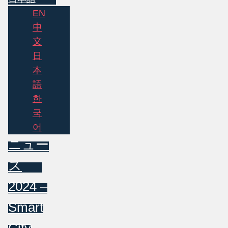
EN
中
文
日
本
語
한
국
어
ニュー
ス
2024 –
Smart