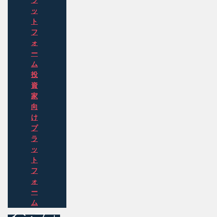
ラ
ッ
ト
フ
ォ
ー
ム
投
資
家
向
け
プ
ラ
ッ
ト
フ
ォ
ー
ム