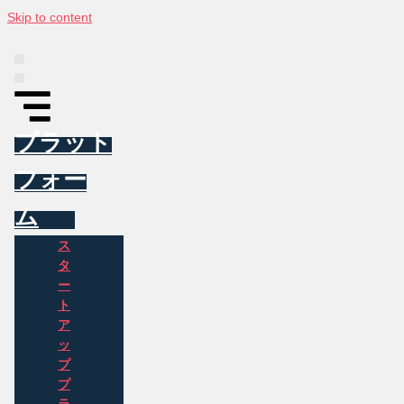
Skip to content
プラットフォーム
インフォグラフィックス
東アジア投資トラッカー
ニュース
NAVAについて
お問い合わせ
プラット
フォー
ム
ス
タ
ー
ト
ア
ッ
プ
プ