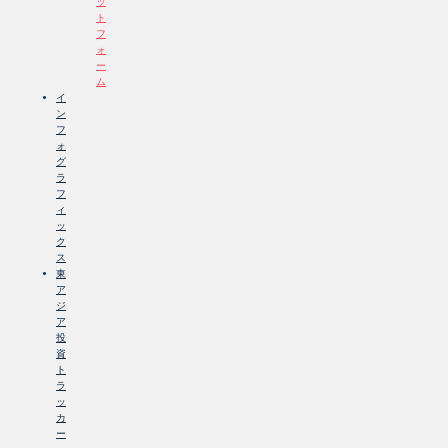
ッ
ト
フ
ォ
ー
ム
イ
ン
フ
ォ
グ
ラ
フ
ィ
ッ
ク
ス
東
ア
ジ
ア
投
資
ト
ラ
ッ
カ
ー