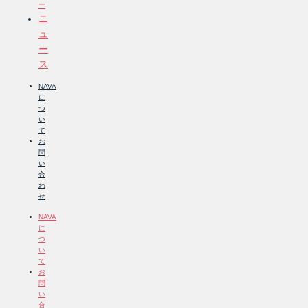
ー
ニ
ュ
ー
ス
NAVA
に
つ
い
て
お
問
い
合
わ
せ
NAVA
に
つ
い
て
お
問
い
合