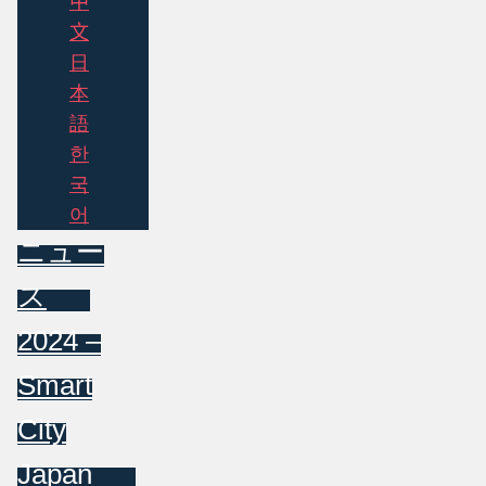
中
文
日
本
語
한
국
어
ニュー
ス
2024 –
Smart
City
Japan