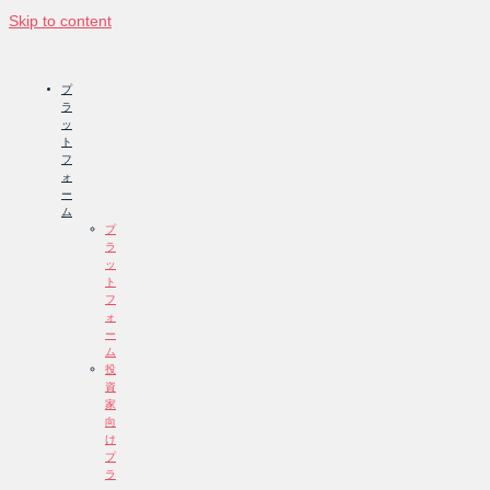
Skip to content
プ
ラ
ッ
ト
フ
ォ
ー
ム
プ
ラ
ッ
ト
フ
ォ
ー
ム
投
資
家
向
け
プ
ラ