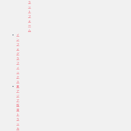
ラ
ッ
ト
フ
ォ
ー
ム
イ
ン
フ
ォ
グ
ラ
フ
ィ
ッ
ク
ス
東
ア
ジ
ア
投
資
ト
ラ
ッ
カ