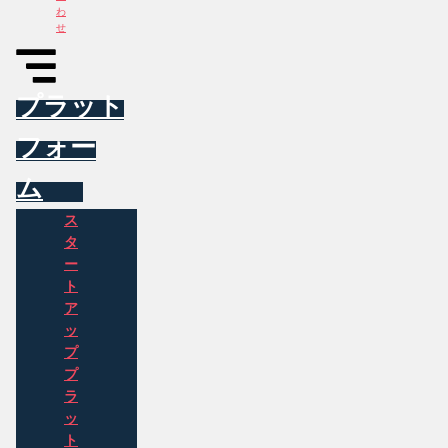
わ
せ
プラット
フォー
ム
ス
タ
ー
ト
ア
ッ
プ
プ
ラ
ッ
ト