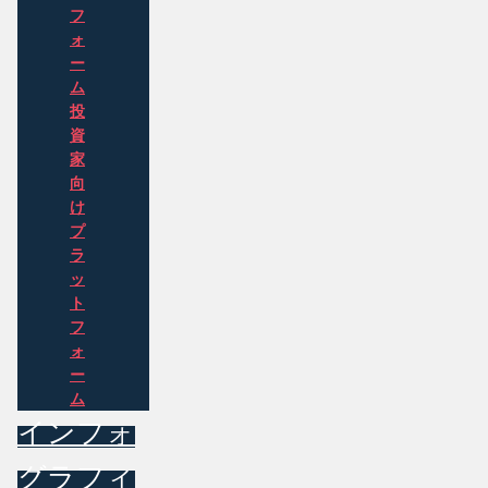
フ
ォ
ー
ム
投
資
家
向
け
プ
ラ
ッ
ト
フ
ォ
ー
ム
インフォ
グラフィ