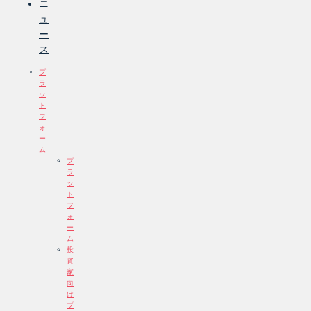
ニ
ュ
ー
ス
プ
ラ
ッ
ト
フ
ォ
ー
ム
プ
ラ
ッ
ト
フ
ォ
ー
ム
投
資
家
向
け
プ