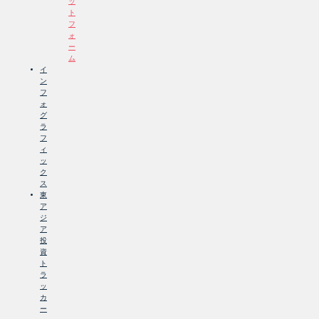
ッ
ト
フ
ォ
ー
ム
イ
ン
フ
ォ
グ
ラ
フ
ィ
ッ
ク
ス
東
ア
ジ
ア
投
資
ト
ラ
ッ
カ
ー