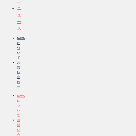
ー
ニ
ュ
ー
ス
NAVA
に
つ
い
て
お
問
い
合
わ
せ
NAVA
に
つ
い
て
お
問
い
合