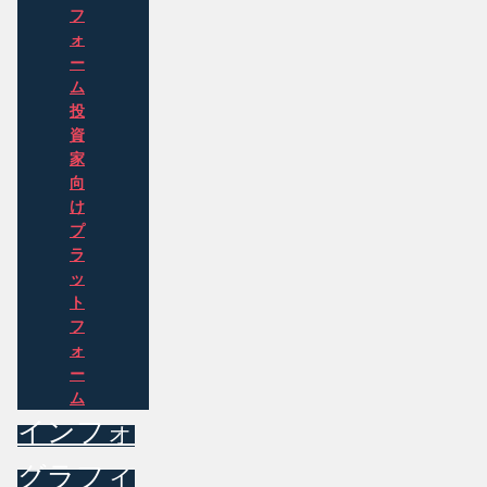
フ
ォ
ー
ム
投
資
家
向
け
プ
ラ
ッ
ト
フ
ォ
ー
ム
インフォ
グラフィ