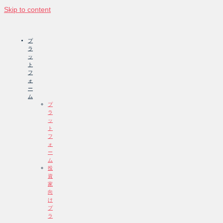
Skip to content
プ
ラ
ッ
ト
フ
ォ
ー
ム
プ
ラ
ッ
ト
フ
ォ
ー
ム
投
資
家
向
け
プ
ラ