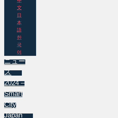
中
文
日
本
語
한
국
어
ニュー
ス
2024 –
Smart
City
Japan