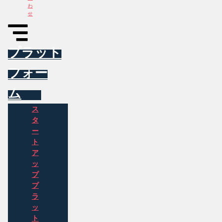
わ
せ
プラット
フォー
ム
ス
タ
ー
ト
ア
ッ
プ
プ
ラ
ッ
ト