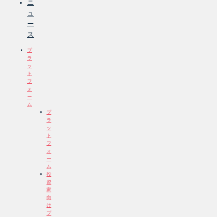
ニ
ュ
ー
ス
プ
ラ
ッ
ト
フ
ォ
ー
ム
プ
ラ
ッ
ト
フ
ォ
ー
ム
投
資
家
向
け
プ