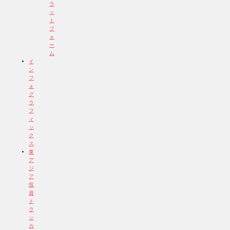
ラ
ッ
ト
フ
ォ
ー
ム
イ
ン
フ
ォ
グ
ラ
フ
ィ
ッ
ク
ス
東
ア
ジ
ア
投
資
ト
ラ
ッ
カ