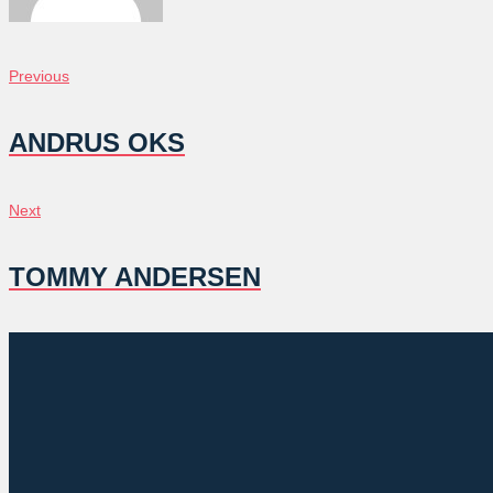
投
Previous
Previous
稿
ANDRUS OKS
ナ
Next
Next
ビ
ゲ
TOMMY ANDERSEN
ー
シ
ョ
ン