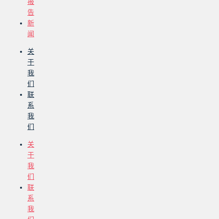
报
告
新
闻
关
于
我
们
联
系
我
们
关
于
我
们
联
系
我