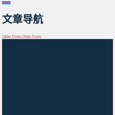
More
文章导航
Older Posts
Older Posts