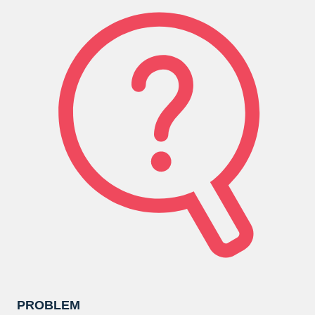
PROBLEM