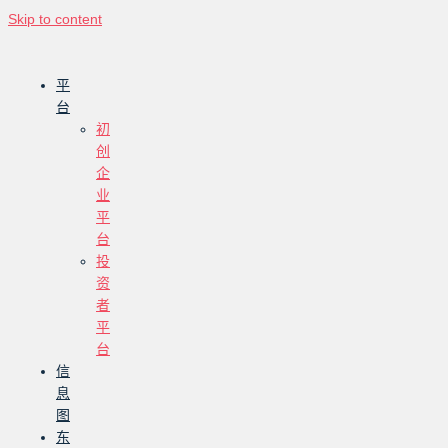
Skip to content
平
台
初
创
企
业
平
台
投
资
者
平
台
信
息
图
东