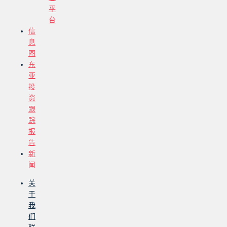
平
台
信
息
图
东
亚
投
资
跟
踪
报
告
新
闻
关
于
我
们