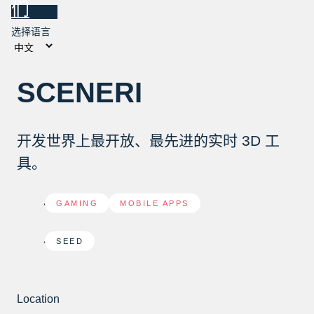
们
选择语言
SCENERI
开发世界上最开放、最先进的实时 3D 工
具。
GAMING
,
MOBILE APPS
SEED
Location