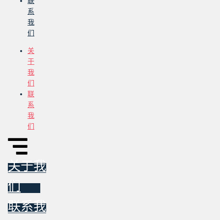
联
系
我
们
关
于
我
们
联
系
我
们
关于我
们
联系我