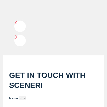
GET IN TOUCH WITH
SCENERI
Name