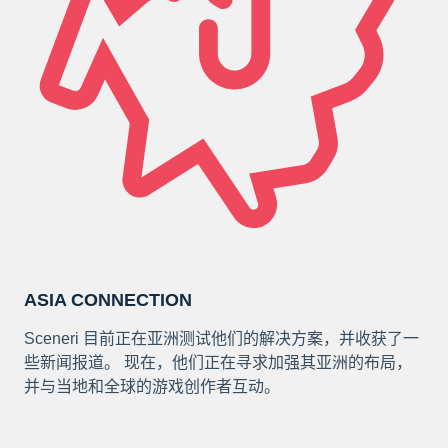
ASIA CONNECTION
Sceneri 目前正在亚洲测试他们的解决方案，并收获了一
些新闻报道。 现在，他们正在寻求加强其亚洲的布局，
并与当地和全球的游戏创作者互动。