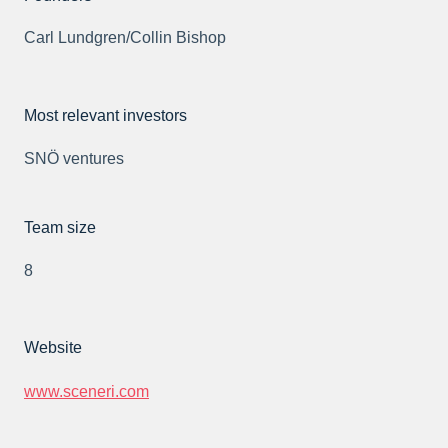
Carl Lundgren/Collin Bishop
Most relevant investors
SNÖ ventures
Team size
8
Website
www.sceneri.com