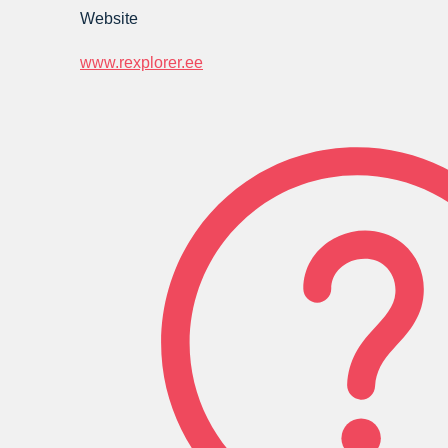
Website
www.rexplorer.ee