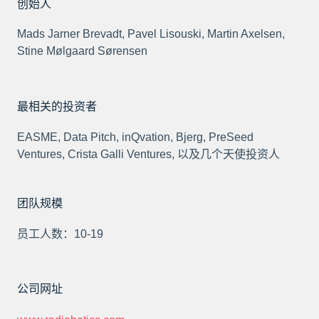
创始人
Mads Jarner Brevadt, Pavel Lisouski, Martin Axelsen,
Stine Mølgaard Sørensen
最相关的投资者
EASME, Data Pitch, inQvation, Bjerg, PreSeed
Ventures, Crista Galli Ventures, 以及几个天使投资人
团队规模
员工人数：10-19
公司网址