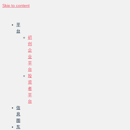
Skip to content
平
台
初
创
企
业
平
台
投
资
者
平
台
信
息
图
东