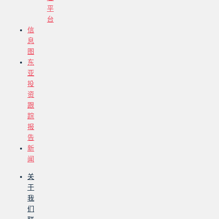
平
台
信
息
图
东
亚
投
资
跟
踪
报
告
新
闻
关
于
我
们