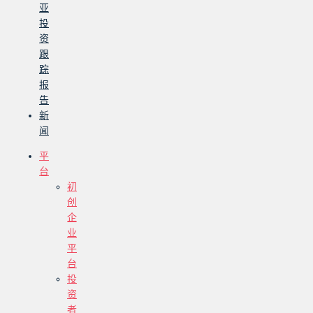
亚
投
资
跟
踪
报
告
新
闻
平
台
初
创
企
业
平
台
投
资
者