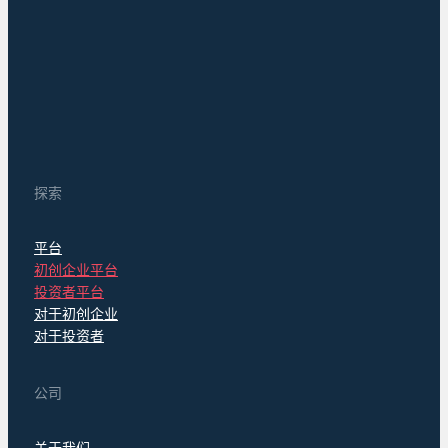
探索
平台
初创企业平台
投资者平台
对于初创企业
对于投资者
公司
关于我们