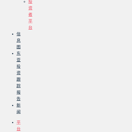
投
资
者
平
台
信
息
图
东
亚
投
资
跟
踪
报
告
新
闻
平
台