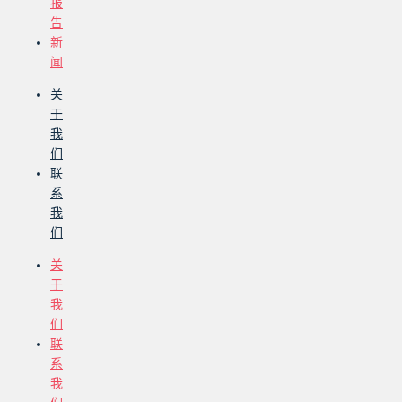
报
告
新
闻
关
于
我
们
联
系
我
们
关
于
我
们
联
系
我