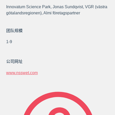
Innovatum Science Park, Jonas Sundqvist, VGR (västra
götalandsregionen), Almi företagspartner
团队规模
1-9
公司网址
www.nsswet.com