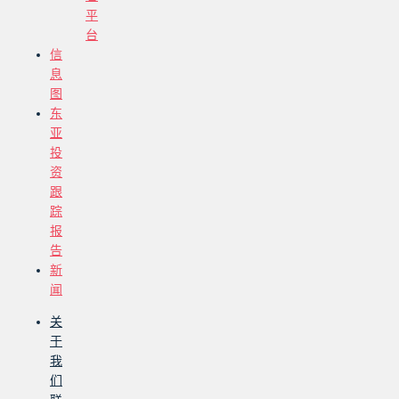
平
台
信
息
图
东
亚
投
资
跟
踪
报
告
新
闻
关
于
我
们