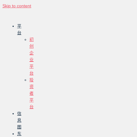
Skip to content
平
台
初
创
企
业
平
台
投
资
者
平
台
信
息
图
东