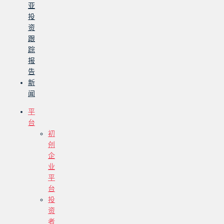
亚
投
资
跟
踪
报
告
新
闻
平
台
初
创
企
业
平
台
投
资
者