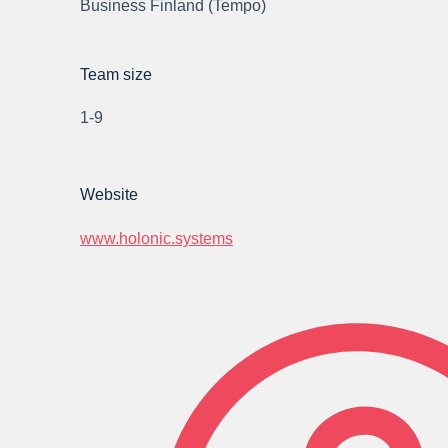
Business Finland (Tempo)
Team size
1-9
Website
www.
holonic.systems