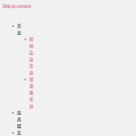
Skip to content
平
台
初
创
企
业
平
台
投
资
者
平
台
信
息
图
东