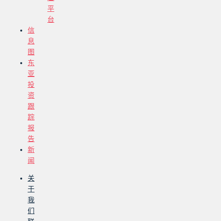
平
台
信
息
图
东
亚
投
资
跟
踪
报
告
新
闻
关
于
我
们