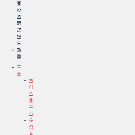
亚
投
资
跟
踪
报
告
新
闻
平
台
初
创
企
业
平
台
投
资
者