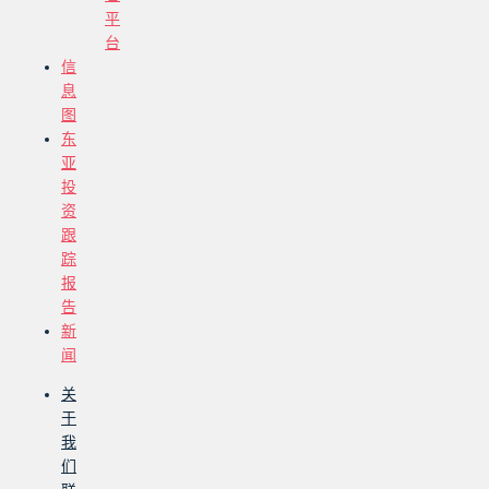
平
台
信
息
图
东
亚
投
资
跟
踪
报
告
新
闻
关
于
我
们