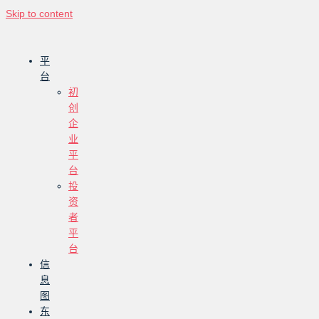
Skip to content
平
台
初
创
企
业
平
台
投
资
者
平
台
信
息
图
东