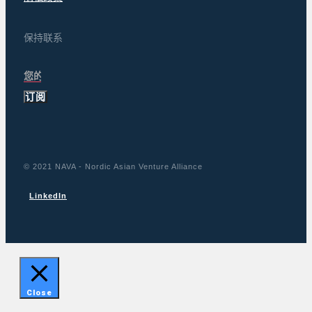
保持联系
订阅
© 2021 NAVA - Nordic Asian Venture Alliance
LinkedIn
Close