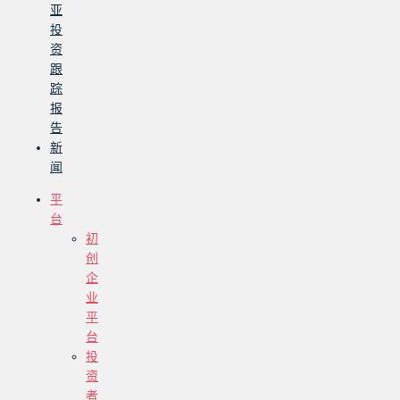
亚
投
资
跟
踪
报
告
新
闻
平
台
初
创
企
业
平
台
投
资
者