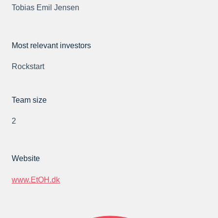
Tobias Emil Jensen
Most relevant investors
Rockstart
Team size
2
Website
www.EtOH.dk