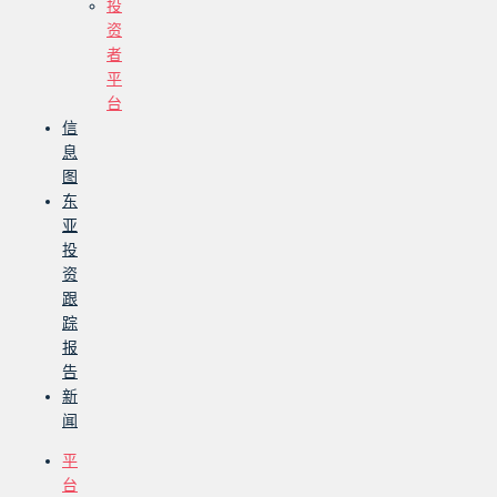
投
资
者
平
台
信
息
图
东
亚
投
资
跟
踪
报
告
新
闻
平
台