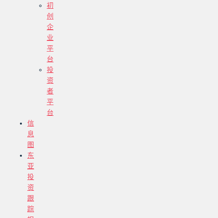
初
创
企
业
平
台
投
资
者
平
台
信
息
图
东
亚
投
资
跟
踪