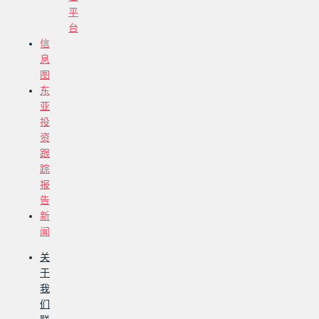
平
台
信
息
图
东
亚
投
资
跟
踪
报
告
新
闻
关
于
我
们