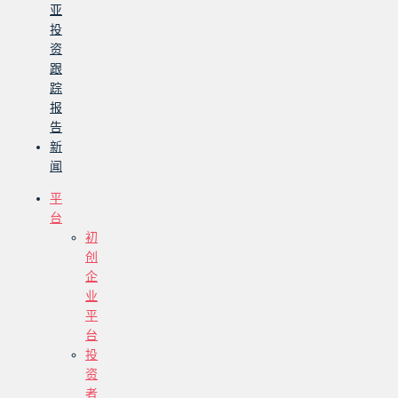
亚
投
资
跟
踪
报
告
新
闻
平
台
初
创
企
业
平
台
投
资
者