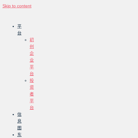
Skip to content
平
台
初
创
企
业
平
台
投
资
者
平
台
信
息
图
东