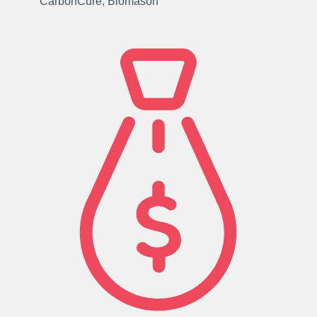
CarbonCure, Biomason