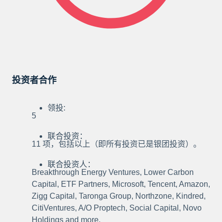
投资者合作
领投:
5
联合投资：
11 项，包括以上（即所有投资已是银团投资）。
联合投资人：
Breakthrough Energy Ventures, Lower Carbon
Capital, ETF Partners, Microsoft, Tencent, Amazon,
Zigg Capital, Taronga Group, Northzone, Kindred,
CitiVentures, A/O Proptech, Social Capital, Novo
Holdings and more.