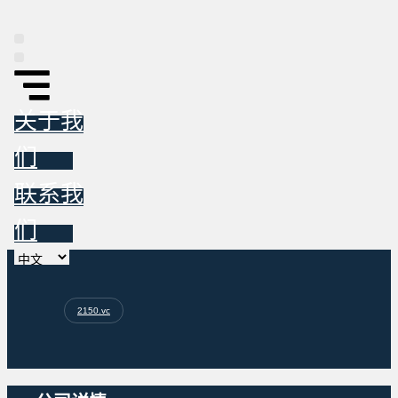
Skip
to
content
平台
信息图
东亚投资跟踪报告
新闻
关于我们
联系我们
关于我
们
联系我
们
选
择
语
2150.vc
言