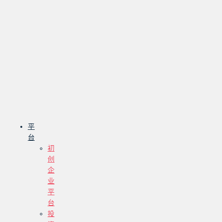
Skip
to
content
平
台
初
创
企
业
平
台
投