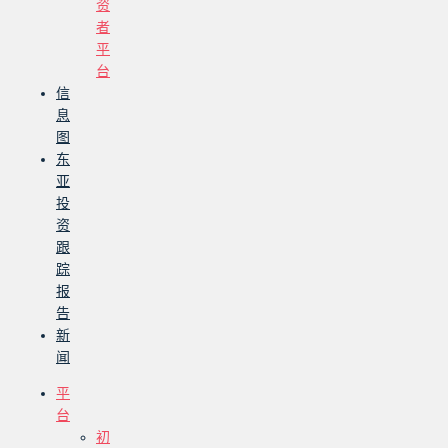
资
者
平
台
信
息
图
东
亚
投
资
跟
踪
报
告
新
闻
平
台
初