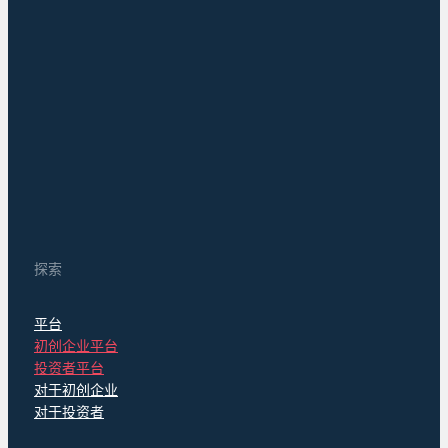
探索
平台
初创企业平台
投资者平台
对于初创企业
对于投资者