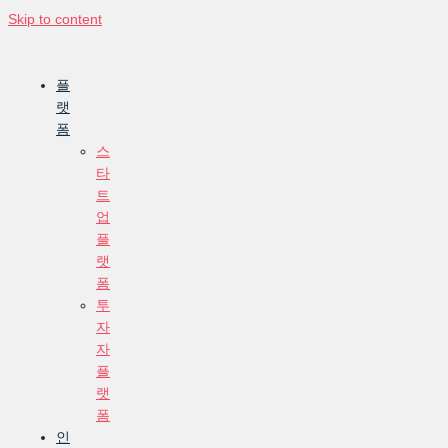
Skip to content
플
랫
폼
스
타
트
업
플
랫
폼
투
자
자
플
랫
폼
인