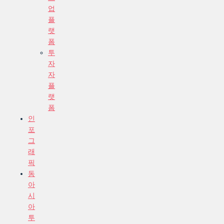
업
플
랫
폼
투
자
자
플
랫
폼
인
포
그
래
픽
동
아
시
아
투