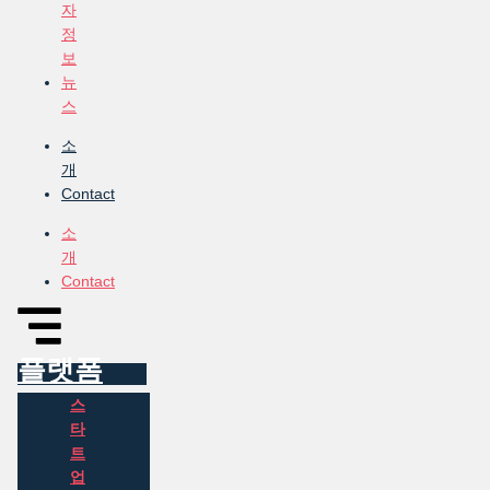
자
정
보
뉴
스
소
개
Contact
소
개
Contact
플랫폼
스
타
트
업