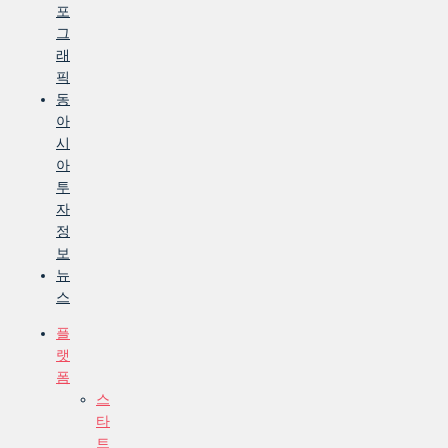
포
그
래
픽
동
아
시
아
투
자
정
보
뉴
스
플
랫
폼
스
타
트