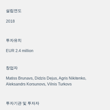
설립연도
2018
투자유치
EUR 2.4 million
창업자
Matiss Brunavs, Didzis Dejus, Agris Nikitenko,
Aleksandrs Korsunovs, Vilnis Turkovs
투자기관 및 투자자